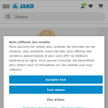
1
Chercher
Nous utilisons des cookies
Nous pouvons les utiliser pour analyser les données de nos
visiteurs, pour améliorer notre site web, pour afficher des
contenus personnalisés et pour vous offrir la meilleure
expérience en ligne. Vous pouvez consulter vos paramètres
pour obtenir plus d'informations sur les cookies que nous
utilisons.
Accepter tout
Tout refuser
Plus d'infos
Protection des données
Mentions légales