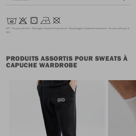
40°
Ne pas blanchir
Séchage à basse température
Repassage à basse température
Ne pas nettoyer à
sec
PRODUITS ASSORTIS POUR SWEATS À
CAPUCHE WARDROBE