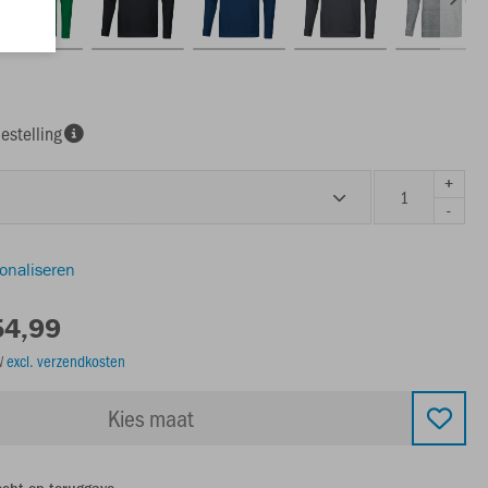
estelling
+
-
sonaliseren
54,99
TW
excl. verzendkosten
Kies maat
echt op teruggave