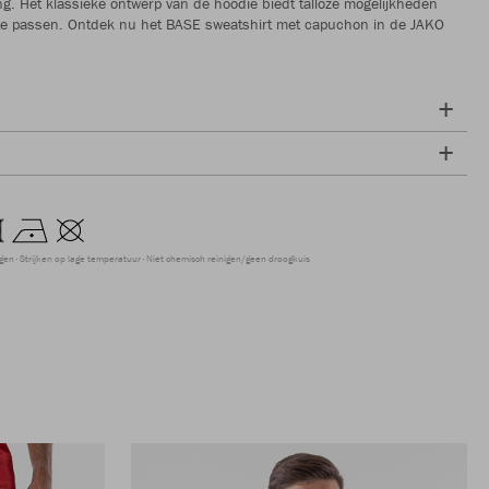
ng. Het klassieke ontwerp van de hoodie biedt talloze mogelijkheden
e passen. Ontdek nu het BASE sweatshirt met capuchon in de JAKO
ogen
Strijken op lage temperatuur
Niet chemisch reinigen/geen droogkuis