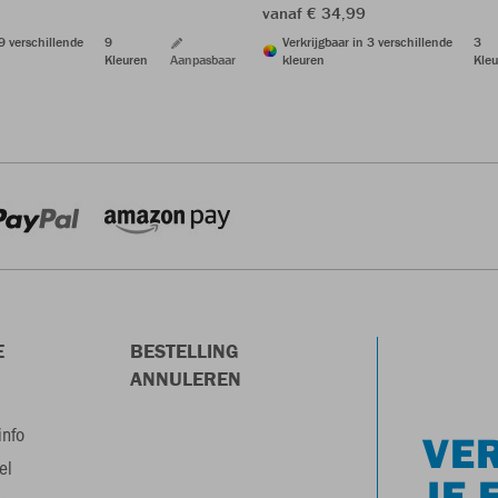
vanaf € 34,99
Verkrijgbaar in 3 verschillende
3
 9 verschillende
9
kleuren
Kleu
Kleuren
Aanpasbaar
E
BESTELLING
ANNULEREN
info
VER
el
JE 