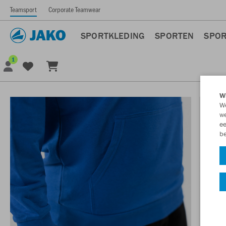
Teamsport
Corporate Teamwear
SPORTKLEDING
SPORTEN
SPOR
1
Wi
We
we
ee
be