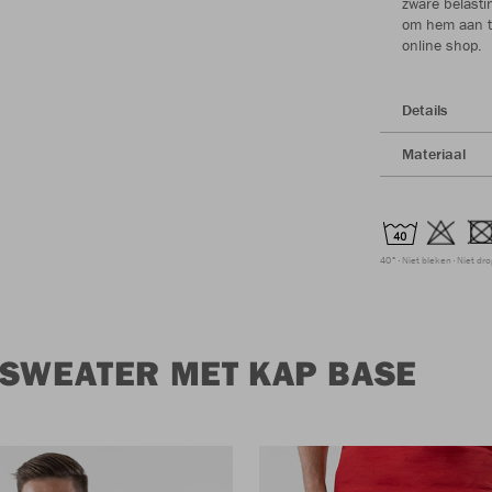
zware belasti
om hem aan t
online shop.
Details
Materiaal
40°
Niet bleken
Niet dr
 SWEATER MET KAP BASE