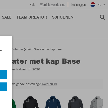
Hulp
Word lid van de club
Nu inloggen
NL
SALE
TEAM CREATOR
SCHOENEN
epage
Collecties
JAKO Sweater met kap Base
e
Sweater met kap Base
6765
- Beschikbaar tot 2026
ing op je volgende bestelling?
Word nu lid