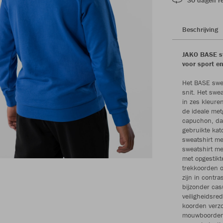
Beschrijving
JAKO BASE sw
voor sport en
Het BASE swea
snit. Het swe
in zes kleure
de ideale met
capuchon, dat
gebruikte kat
sweatshirt me
sweatshirt me
met opgestikt
trekkoorden o
zijn in contr
bijzonder cas
veiligheidsre
koorden verzo
mouwboorden m