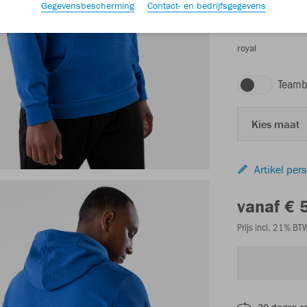
Gegevensbescherming
Contact- en bedrijfsgegevens
royal
Teamb
Kies maat
Artikel per
vanaf € 
Prijs incl. 21% B
30 dagen r