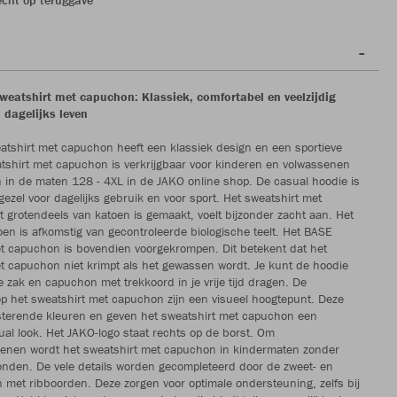
eatshirt met capuchon: Klassiek, comfortabel en veelzijdig
 dagelijks leven
tshirt met capuchon heeft een klassiek design en een sportieve
atshirt met capuchon is verkrijgbaar voor kinderen en volwassenen
n in de maten 128 - 4XL in de JAKO online shop. De casual hoodie is
gezel voor dagelijks gebruik en voor sport. Het sweatshirt met
 grotendeels van katoen is gemaakt, voelt bijzonder zacht aan. Het
oen is afkomstig van gecontroleerde biologische teelt. Het BASE
t capuchon is bovendien voorgekrompen. Dit betekent dat het
t capuchon niet krimpt als het gewassen wordt. Je kunt de hoodie
e zak en capuchon met trekkoord in je vrije tijd dragen. De
p het sweatshirt met capuchon zijn een visueel hoogtepunt. Deze
asterende kleuren en geven het sweatshirt met capuchon een
ual look. Het JAKO-logo staat rechts op de borst. Om
denen wordt het sweatshirt met capuchon in kindermaten zonder
nden. De vele details worden gecompleteerd door de zweet- en
et ribboorden. Deze zorgen voor optimale ondersteuning, zelfs bij