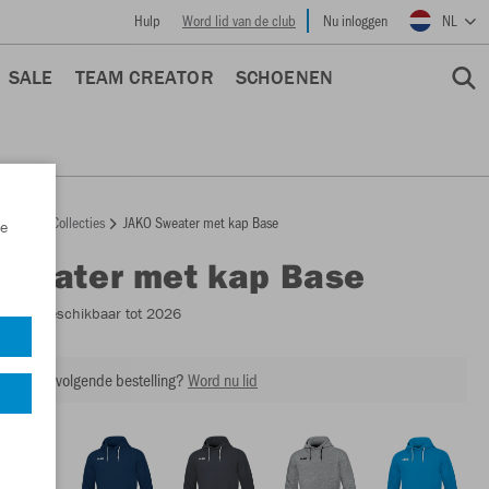
Hulp
Word lid van de club
Nu inloggen
NL
SALE
TEAM CREATOR
SCHOENEN
epage
Collecties
JAKO Sweater met kap Base
e
Sweater met kap Base
6765
- Beschikbaar tot 2026
ing op je volgende bestelling?
Word nu lid