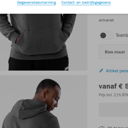
Gegevensbescherming
Contact- en bedrijfsgegevens
antraciet
Teamb
Kies maat
Artikel per
vanaf € 
Prijs incl. 21% B
30 dagen r