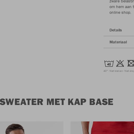
zware belasti
om hem aan t
online shop.
Details
Materiaal
40°
Niet bleken
Niet dr
 SWEATER MET KAP BASE