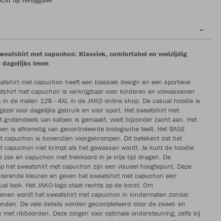
eatshirt met capuchon: Klassiek, comfortabel en veelzijdig
 dagelijks leven
tshirt met capuchon heeft een klassiek design en een sportieve
atshirt met capuchon is verkrijgbaar voor kinderen en volwassenen
n in de maten 128 - 4XL in de JAKO online shop. De casual hoodie is
gezel voor dagelijks gebruik en voor sport. Het sweatshirt met
 grotendeels van katoen is gemaakt, voelt bijzonder zacht aan. Het
oen is afkomstig van gecontroleerde biologische teelt. Het BASE
t capuchon is bovendien voorgekrompen. Dit betekent dat het
t capuchon niet krimpt als het gewassen wordt. Je kunt de hoodie
e zak en capuchon met trekkoord in je vrije tijd dragen. De
p het sweatshirt met capuchon zijn een visueel hoogtepunt. Deze
asterende kleuren en geven het sweatshirt met capuchon een
ual look. Het JAKO-logo staat rechts op de borst. Om
denen wordt het sweatshirt met capuchon in kindermaten zonder
nden. De vele details worden gecompleteerd door de zweet- en
et ribboorden. Deze zorgen voor optimale ondersteuning, zelfs bij