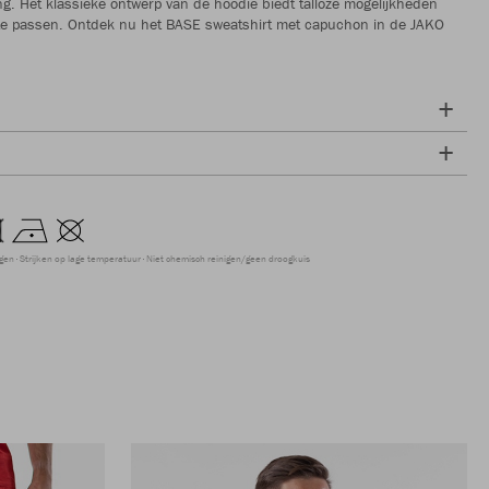
ng. Het klassieke ontwerp van de hoodie biedt talloze mogelijkheden
e passen. Ontdek nu het BASE sweatshirt met capuchon in de JAKO
ogen
Strijken op lage temperatuur
Niet chemisch reinigen/geen droogkuis