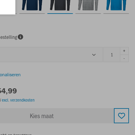
estelling
+
-
sonaliseren
54,99
TW
excl. verzendkosten
Kies maat
echt op teruggave