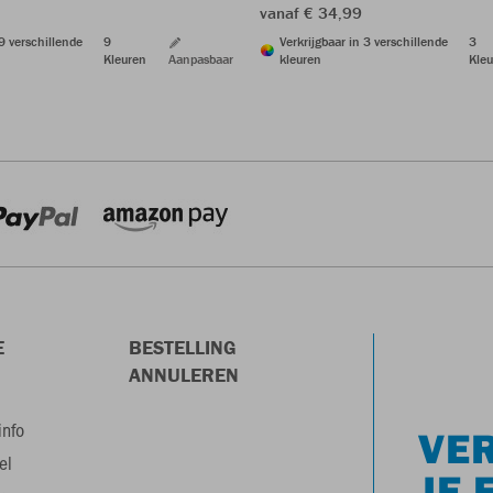
vanaf € 34,99
Verkrijgbaar in 3 verschillende
3
 9 verschillende
9
kleuren
Kleu
Kleuren
Aanpasbaar
E
BESTELLING
ANNULEREN
info
VER
el
JE 