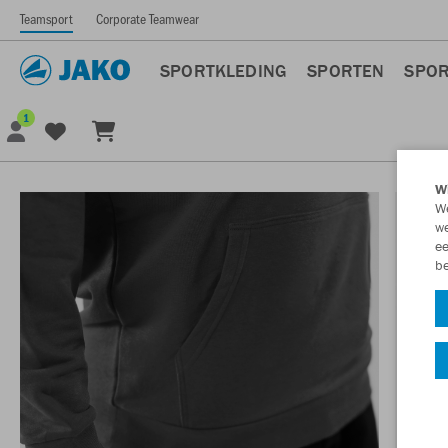
Teamsport
Corporate Teamwear
SPORTKLEDING
SPORTEN
SPOR
1
Wi
We
we
ee
be