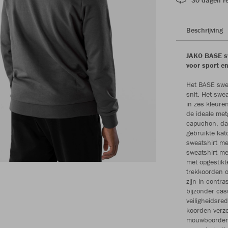
Beschrijving
JAKO BASE sw
voor sport en
Het BASE swea
snit. Het swe
in zes kleure
de ideale met
capuchon, dat
gebruikte kat
sweatshirt me
sweatshirt me
met opgestikt
trekkoorden o
zijn in contr
bijzonder cas
veiligheidsre
koorden verzo
mouwboorden m