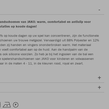
andschoenen van JAKO: warm, comfortabel en antislip voor
staties op koude dagen!
elfs op koude dagen op uw spel kan concentreren, zijn de functionele
choenen uw trouwe metgezel. Vervaardigd uit 88% Polyester en 12%
uden zij handen en vingers ononderbroken warm. Het materiaal
n voelt comfortabel aan op de huid. Aan de handpalm van de
 ook silicone voorzien. Zo heb je bij het ingooien van de bal een
De spelershandschoenen van JAKO voor kinderen en volwassenen
aar in de maten 4 - 11, in de kleuren rood, royal en zwart.