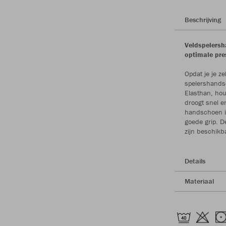
Beschrijving
Veldspelersh
optimale pre
Opdat je je z
spelershands
Elasthan, ho
droogt snel e
handschoen is
goede grip. 
zijn beschikb
Details
Materiaal