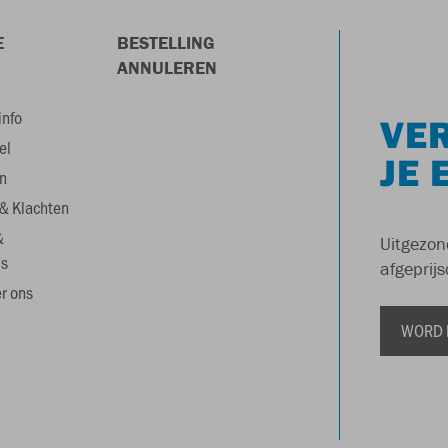
E
BESTELLING
ANNULEREN
info
VER
el
JE 
n
& Klachten
&
Uitgezon
s
afgeprijs
r ons
WORD 