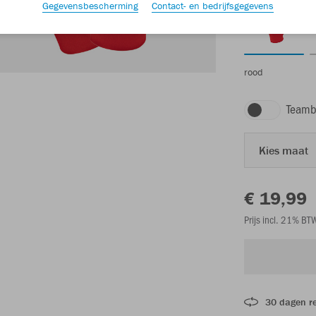
Gegevensbescherming
Contact- en bedrijfsgegevens
rood
Teamb
Kies maat
€ 19,99
Prijs incl. 21% B
30 dagen r