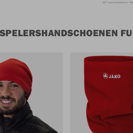
40° kreukherstellend
Nie
 SPELERSHANDSCHOENEN FU