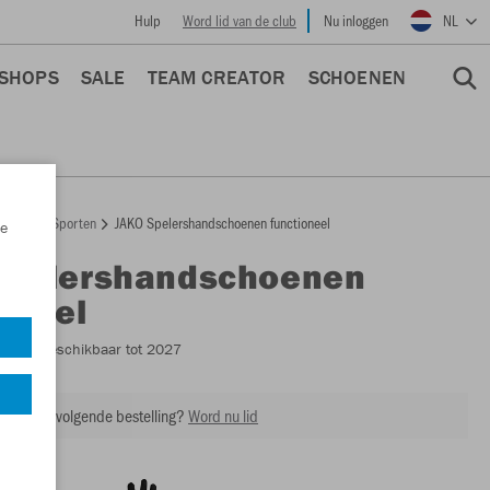
Hulp
Word lid van de club
Nu inloggen
NL
 SHOPS
SALE
TEAM CREATOR
SCHOENEN
epage
Sporten
JAKO Spelershandschoenen functioneel
e
Spelershandschoenen
oneel
1231
- Beschikbaar tot 2027
ing op je volgende bestelling?
Word nu lid