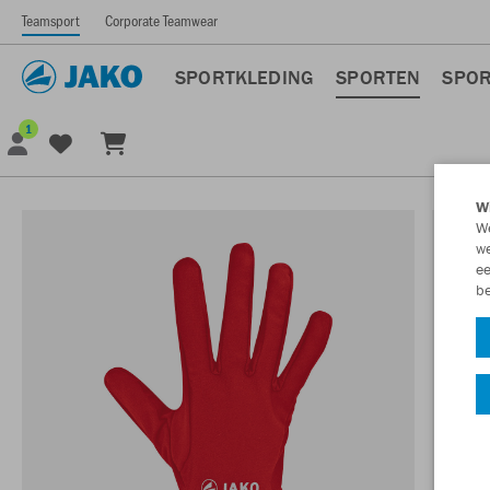
Teamsport
Corporate Teamwear
SPORTKLEDING
SPORTEN
SPOR
1
Wi
We
we
ee
be