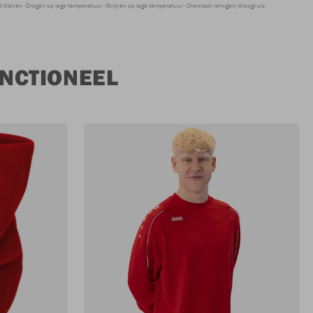
t bleken
Drogen op lage temperatuur
Strijken op lage temperatuur
Chemisch reinigen/droogkuis
NCTIONEEL