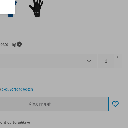
estelling
+
-
TW
excl. verzendkosten
Kies maat
echt op teruggave