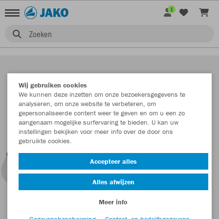
1
Zoeken
Wij gebruiken cookies
We kunnen deze inzetten om onze bezoekersgegevens te
analyseren, om onze website te verbeteren, om
gepersonaliseerde content weer te geven en om u een zo
aangenaam mogelijke surfervaring te bieden. U kan uw
instellingen bekijken voor meer info over de door ons
gebruikte cookies.
Accepteer alles
Alles afwijzen
Meer info
Gegevensbescherming
Contact- en bedrijfsgegevens