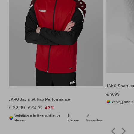
JAKO Sportkou
€ 9,99
JAKO Jas met kap Performance
Verkrijgbaar i
€ 32,99
€ 64,99
49 %
Verkrijgbaar in 8 verschillende
8
kleuren
Kleuren
Aanpasbaar