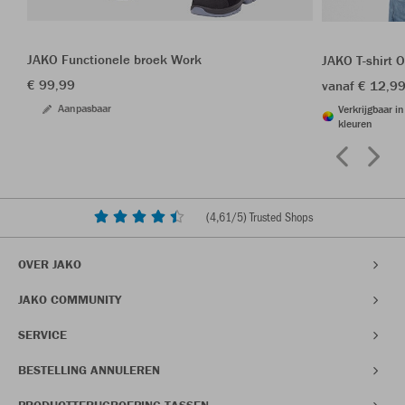
JAKO Functionele broek Work
JAKO T-shirt 
€ 99,99
vanaf € 12,9
Aanpasbaar
Verkrijgbaar i
kleuren
(
4,61
/5) Trusted Shops
OVER JAKO
JAKO COMMUNITY
SERVICE
BESTELLING ANNULEREN