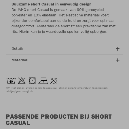
Duurzame short Casual in eenvoudig design
De JAKO short Casual is gemaakt van 90% gerecycled
polyester en 10% elastaan. Het elastische materiaal voelt
bijzonder comfortabel aan op de huid en zorgt voor optimaal
draagcomfort. Achteraan de short zit een praktische zak met
rits. Hierin kan je je waardevolle spullen veilig opbergen.
Details
Materiaal
40°
Niet bleken
Drogen op lage temperatuur
Strijken op lage temperatuur
Niet chemisch
reinigen/geen droogkuis
PASSENDE PRODUCTEN BIJ SHORT
CASUAL