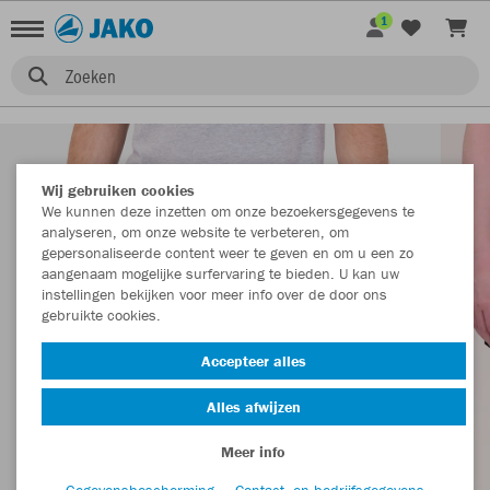
1
Zoeken
Wij gebruiken cookies
We kunnen deze inzetten om onze bezoekersgegevens te
analyseren, om onze website te verbeteren, om
gepersonaliseerde content weer te geven en om u een zo
aangenaam mogelijke surfervaring te bieden. U kan uw
instellingen bekijken voor meer info over de door ons
gebruikte cookies.
Accepteer alles
Alles afwijzen
Meer info
Gegevensbescherming
Contact- en bedrijfsgegevens