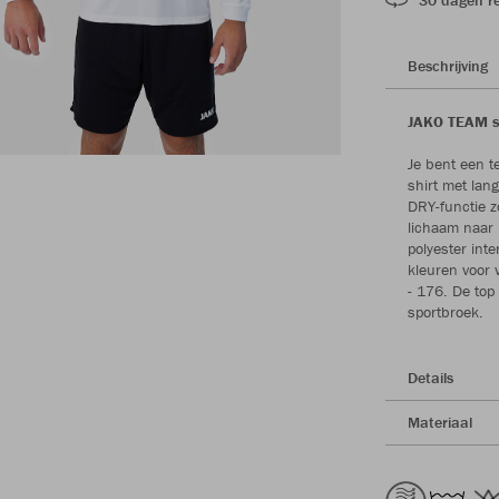
Beschrijving
JAKO TEAM sh
Je bent een t
shirt met lan
DRY-functie 
lichaam naar 
polyester inte
kleuren voor 
- 176. De to
sportbroek.
Details
Materiaal