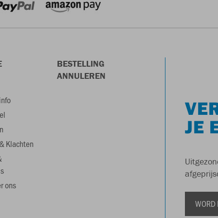
E
BESTELLING
ANNULEREN
info
VER
el
JE 
n
& Klachten
&
Uitgezon
s
afgeprijs
r ons
WORD 