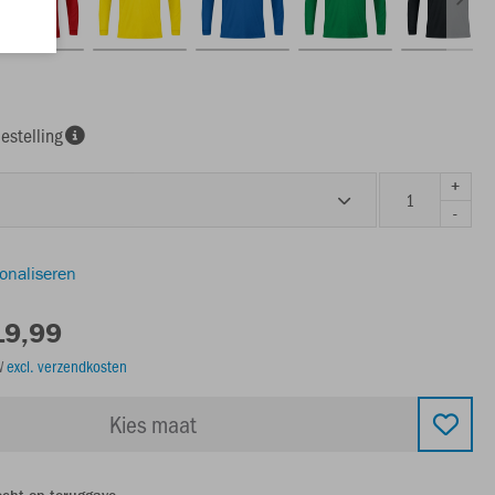
estelling
+
-
sonaliseren
19,99
TW
excl. verzendkosten
Kies maat
echt op teruggave