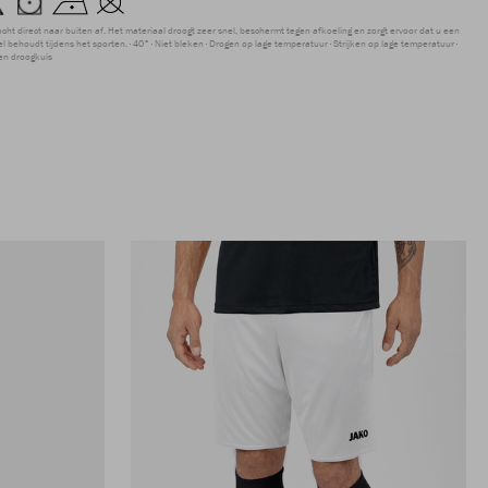
ocht direct naar buiten af. Het materiaal droogt zeer snel, beschermt tegen afkoeling en zorgt ervoor dat u een
 behoudt tijdens het sporten.
40°
Niet bleken
Drogen op lage temperatuur
Strijken op lage temperatuur
en droogkuis