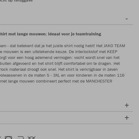
irt met lange mouwen: ideaal voor je teamtraining
eam - dat betekent dat je het juiste shirt nodig hebt! Het JAKO TEAM
ge mouwen is een uitstekende keuze. De interlockstof met KEEP
zorgt voor een hoog ademend vermogen: vocht wordt snel van het
buiten afgevoerd en het shirt blijft comfortabel om te dragen. Het
rlock materiaal droogt ook snel. Het shirt is verkrijgbaar in zeven
volwassenen in de maten S - 3XL en voor kinderen in de maten 116
p met lange mouwen combineert perfect met de MANCHESTER