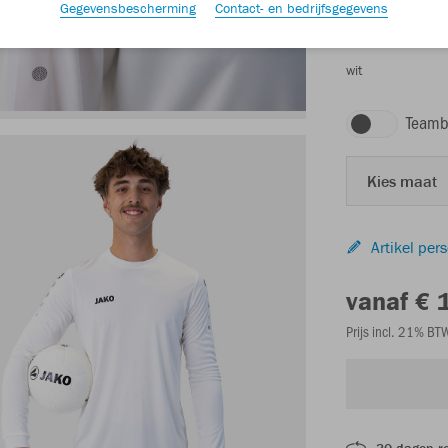
Gegevensbescherming
Contact- en bedrijfsgegevens
wit
Teamb
Kies maat
Artikel per
vanaf € 
Prijs incl. 21% B
30 dagen r