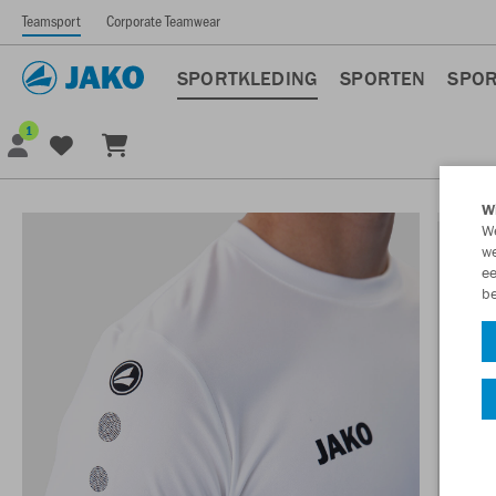
Teamsport
Corporate Teamwear
SPORTKLEDING
SPORTEN
SPOR
1
Wi
We
we
ee
be