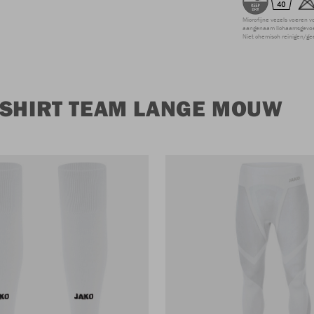
Microfijne vezels voeren v
aangenaam lichaamsgevoel
Niet chemisch reinigen/ge
 SHIRT TEAM LANGE MOUW