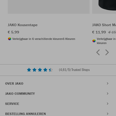
JAKO Kousentape
JAKO Short M
€ 5,99
€ 11,99
€ 15
Verkrijgbaar in 6 verschillende kleuren
6 Kleuren
Verkrijgbaar i
kleuren
(
4,61
/5) Trusted Shops
OVER JAKO
JAKO COMMUNITY
SERVICE
BESTELLING ANNULEREN