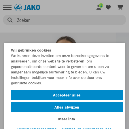
1
Zoeken
Wij gebruiken cookies
We kunnen deze inzetten om onze bezoekersgegevens te
analyseren, om onze website te verbeteren, om
gepersonaliseerde content weer te geven en om u een zo
aangenaam mogelijke surfervaring te bieden. U kan uw
instellingen bekijken voor meer info over de door ons
gebruikte cookies.
Accepteer alles
Alles afwijzen
Meer info
Gegevensbescherming
Contact- en bedrijfsgegevens