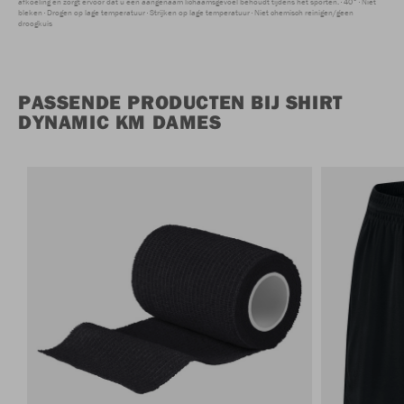
afkoeling en zorgt ervoor dat u een aangenaam lichaamsgevoel behoudt tijdens het sporten.
40°
Niet
bleken
Drogen op lage temperatuur
Strijken op lage temperatuur
Niet chemisch reinigen/geen
droogkuis
PASSENDE PRODUCTEN BIJ SHIRT
DYNAMIC KM DAMES