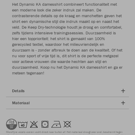
Het Dynamic KA damesshirt combineert functionaliteit met
een moderne look die zeker indruk zal maken. De
contrasterende details op de kraag en manchetten geven het
shirt een dynamische stijl die indruk maakt op en naast het
veld. De Keep Dry-technologie houdt je droog en comfortabel,
zelfs tijdens intensieve trainingssessies. Duurzaamheid is
hier een topprioriteit: het shirt is gemaakt van 100%
gerecycled textiel, waardoor het milieuvriendelijk en
duurzaam is - zonder afbreuk te doen aan de kwaliteit. Of het
nu voor sport of vrije tijd is, dit shirt is de perfecte metgezel
voor actieve vrouwen die waarde hechten aan stijl en
duurzaamheid. Koop nu het Dynamic KA damesshirt en ga er
meteen tegenaan!
Details
Materiaal
Microfijne vezels voeren vocht direct naar buiten af. Het materiaal droogt zeer snel, beschermt tegen