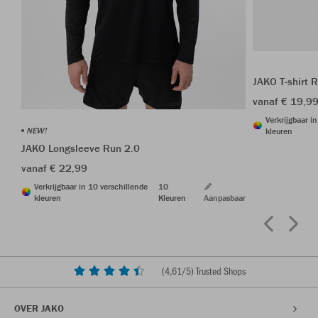
JAKO T-shirt 
vanaf € 19,9
Verkrijgbaar i
NEW!
kleuren
JAKO Longsleeve Run 2.0
vanaf € 22,99
Verkrijgbaar in 10 verschillende
10
kleuren
Kleuren
Aanpasbaar
(
4,61
/5) Trusted Shops
OVER JAKO