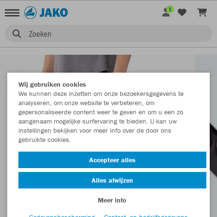
1
Zoeken
Wij gebruiken cookies
We kunnen deze inzetten om onze bezoekersgegevens te
analyseren, om onze website te verbeteren, om
gepersonaliseerde content weer te geven en om u een zo
aangenaam mogelijke surfervaring te bieden. U kan uw
instellingen bekijken voor meer info over de door ons
gebruikte cookies.
Accepteer alles
Alles afwijzen
Meer info
Gegevensbescherming
Contact- en bedrijfsgegevens