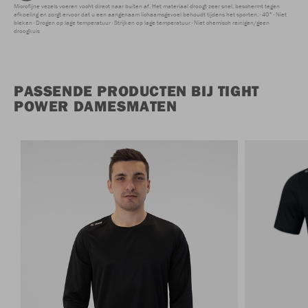
Microfijne vezels voeren vocht direct naar buiten af. Het materiaal droogt zeer snel, beschermt tegen
afkoeling en zorgt ervoor dat u een aangenaam lichaamsgevoel behoudt tijdens het sporten.
40°
Niet
bleken
Drogen op lage temperatuur
Strijken op lage temperatuur
Niet chemisch reinigen/geen
droogkuis
PASSENDE PRODUCTEN BIJ TIGHT
POWER DAMESMATEN