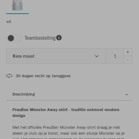
wit
Teambestelling
+
Kies maat
-
30 dagen recht op teruggave
Beschrijving
Preußen Münster Away shirt - traditie ontmoet modern
design
Met het officiële Preußen Münster Away shirt draag je niet
alleen je club op je borst, maar ook een stukje Münster op je
rug. Het ontwerp is geïnspireerd op de iconische huizen met