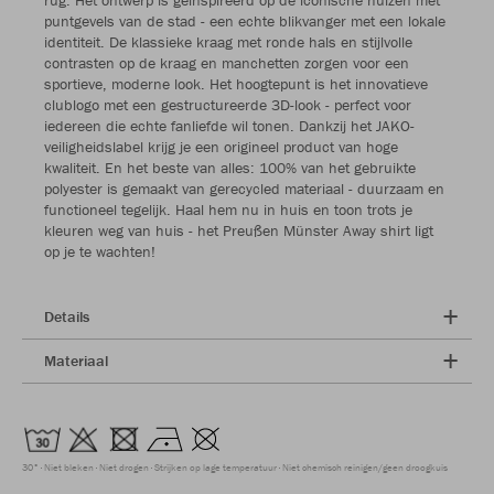
puntgevels van de stad - een echte blikvanger met een lokale
identiteit. De klassieke kraag met ronde hals en stijlvolle
contrasten op de kraag en manchetten zorgen voor een
sportieve, moderne look. Het hoogtepunt is het innovatieve
clublogo met een gestructureerde 3D-look - perfect voor
iedereen die echte fanliefde wil tonen. Dankzij het JAKO-
veiligheidslabel krijg je een origineel product van hoge
kwaliteit. En het beste van alles: 100% van het gebruikte
polyester is gemaakt van gerecycled materiaal - duurzaam en
functioneel tegelijk. Haal hem nu in huis en toon trots je
kleuren weg van huis - het Preußen Münster Away shirt ligt
op je te wachten!
Details
Materiaal
30°
Niet bleken
Niet drogen
Strijken op lage temperatuur
Niet chemisch reinigen/geen droogkuis