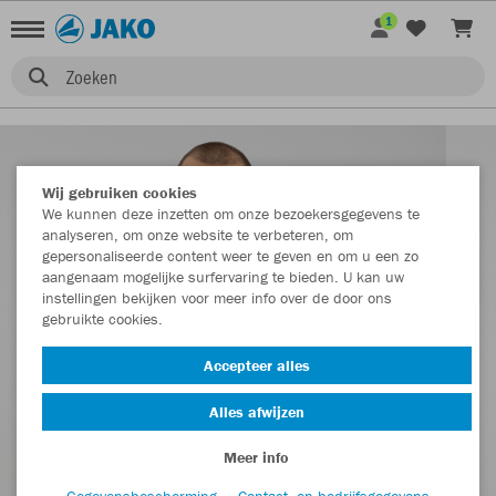
1
Zoeken
Wij gebruiken cookies
We kunnen deze inzetten om onze bezoekersgegevens te
analyseren, om onze website te verbeteren, om
gepersonaliseerde content weer te geven en om u een zo
aangenaam mogelijke surfervaring te bieden. U kan uw
instellingen bekijken voor meer info over de door ons
gebruikte cookies.
Accepteer alles
Alles afwijzen
Meer info
Gegevensbescherming
Contact- en bedrijfsgegevens