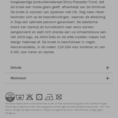
hoogwaardige productiemateriaal Shiny-Polyester-Tricot, dat
de broek een mooie glans geeft, afhankelijk van de lichtinval.
De broek is voorzien van zijzakken met rits. Nog meer ritsen
bevinden zich op de beenafsluitingen, waarvan de afwerking
in Ripp een optimale pasvorm garandeert. De elastische
boord kan dankzij de tunnelkoord naar wens worden
aangesnoerd en past zich precies aan uw lichaamsbouw aan.
Het JAKO-logo, de JAKO-Dots en de witte inzetten maken het
design helemaal af. De broek is beschikbaar in negen
kleurenvariaties, in de maten 116-164 voor kinderen en van
S-4XL voor heren en dames.
Details
Materiaal
Microfijne vezels voeren vocht direct naar buiten af. Het materiaal droogt zeer snel, beschermt tegen
afkoeling en zorgt ervoor dat u een aangenaam lichaamsgevoel behoudt tijdens het sporten.
40°
Niet
bleken
Drogen op lage temperatuur
Strijken op lage temperatuur
Niet chemisch reinigen/geen
droogkuis