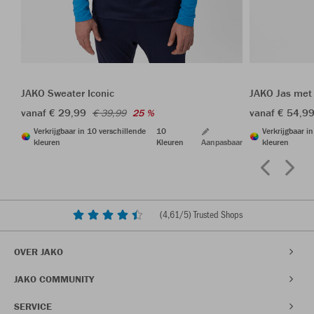
JAKO Sweater Iconic
JAKO Jas met 
vanaf € 29,99
vanaf € 54,9
€ 39,99
25 %
Verkrijgbaar in 10 verschillende
10
Verkrijgbaar i
kleuren
Kleuren
Aanpasbaar
kleuren
(
4,61
/5) Trusted Shops
OVER JAKO
JAKO COMMUNITY
SERVICE