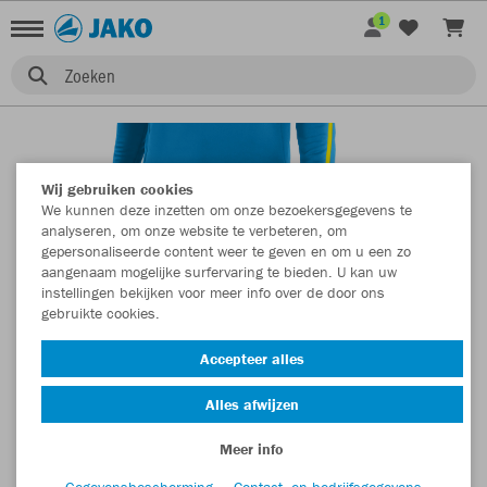
1
Zoeken
Wij gebruiken cookies
We kunnen deze inzetten om onze bezoekersgegevens te
analyseren, om onze website te verbeteren, om
gepersonaliseerde content weer te geven en om u een zo
aangenaam mogelijke surfervaring te bieden. U kan uw
instellingen bekijken voor meer info over de door ons
gebruikte cookies.
Accepteer alles
Alles afwijzen
Meer info
Gegevensbescherming
Contact- en bedrijfsgegevens