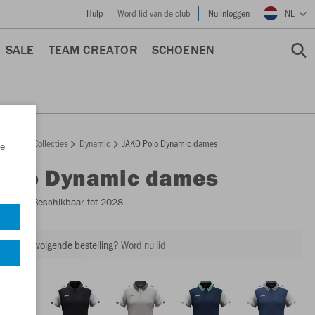
Hulp
Word lid van de club
Nu inloggen
NL
SALE
TEAM CREATOR
SCHOENEN
epage
Collecties
Dynamic
JAKO Polo Dynamic dames
e
Polo Dynamic dames
6370D
- Beschikbaar tot 2028
ing op je volgende bestelling?
Word nu lid