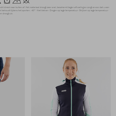
ocht direct naar buiten af. Het materiaal droogt zeer snel, beschermt tegen afkoeling en zorgt ervoor dat u een
 behoudt tijdens het sporten.
40°
Niet bleken
Drogen op lage temperatuur
Strijken op lage temperatuur
en droogkuis