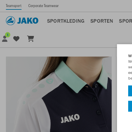
Teamsport
Corporate Teamwear
SPORTKLEDING
SPORTEN
SPOR
1
Wi
We
we
ee
be