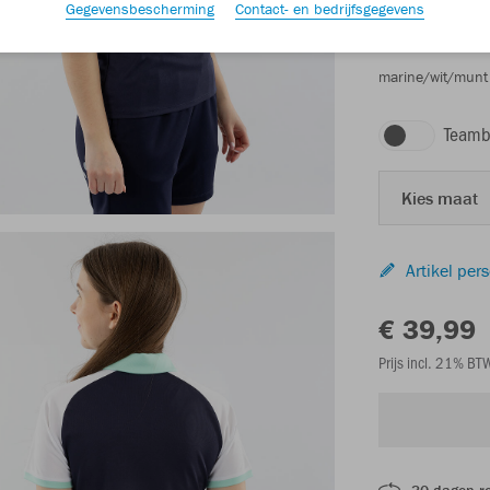
Gegevensbescherming
Contact- en bedrijfsgegevens
marine/wit/munt
Teamb
Kies maat
Artikel per
€ 39,99
Prijs incl. 21% B
30 dagen r