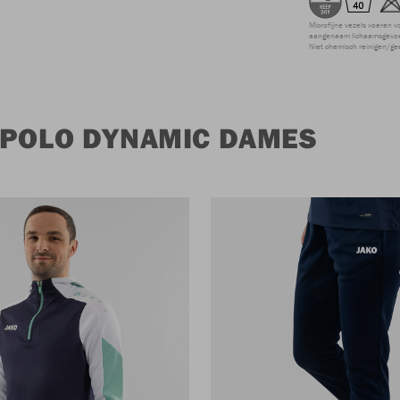
Microfijne vezels voeren v
aangenaam lichaamsgevoel
Niet chemisch reinigen/ge
 POLO DYNAMIC DAMES