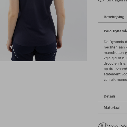
Beschrijving
Polo Dynamic
De Dynamic da
hechten aan c
manchetten ge
vrije tijd of
droog en fris,
op duurzaamh
statement voo
van elk mome
Details
Materiaal