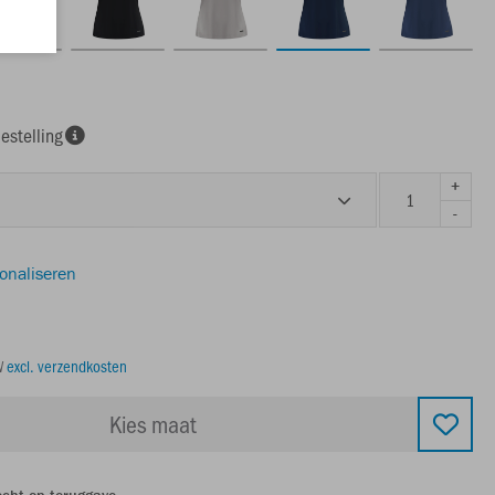
estelling
+
-
sonaliseren
TW
excl. verzendkosten
Kies maat
echt op teruggave