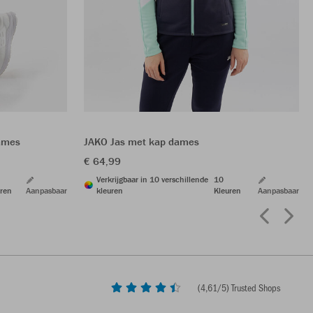
dames
JAKO Jas met kap dames
€ 64,99
Verkrijgbaar in 10 verschillende
10
ren
Aanpasbaar
kleuren
Kleuren
Aanpasbaar
(
4,61
/5) Trusted Shops