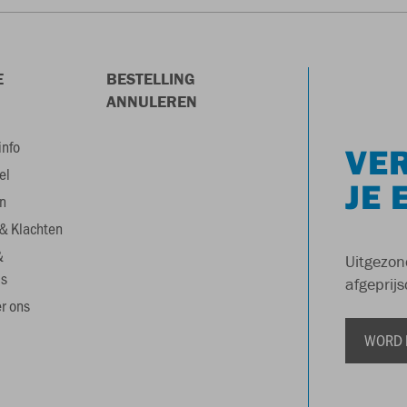
E
BESTELLING
ANNULEREN
info
VER
el
JE 
n
& Klachten
&
Uitgezon
s
afgeprijs
r ons
WORD 