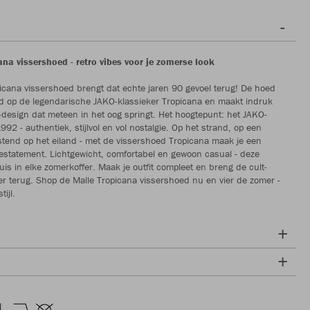
ana vissershoed - retro vibes voor je zomerse look
icana vissershoed brengt dat echte jaren 90 gevoel terug! De hoed
rd op de legendarische JAKO-klassieker Tropicana en maakt indruk
-design dat meteen in het oog springt. Het hoogtepunt: het JAKO-
1992 - authentiek, stijlvol en vol nostalgie. Op het strand, op een
eestend op het eiland - met de vissershoed Tropicana maak je een
estatement. Lichtgewicht, comfortabel en gewoon casual - deze
uis in elke zomerkoffer. Maak je outfit compleet en breng de cult-
er terug. Shop de Malle Tropicana vissershoed nu en vier de zomer -
tijl.