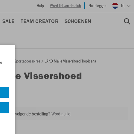
Hulp
Word lid van de club
Nu inloggen
NL
SALE
TEAM CREATOR
SCHOENEN
epage
Sportaccessoires
JAKO Malle Vissershoed Tropicana
e
Malle Vissershoed
cana
M1290
ing op je volgende bestelling?
Word nu lid