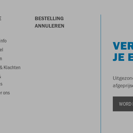
E
BESTELLING
ANNULEREN
info
VER
el
JE 
n
& Klachten
&
Uitgezon
s
afgeprijs
r ons
WORD 