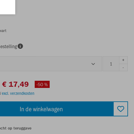
wart
estelling
+
-
€ 17,49
-50 %
TW
excl. verzendkosten
In de winkelwagen
echt op teruggave