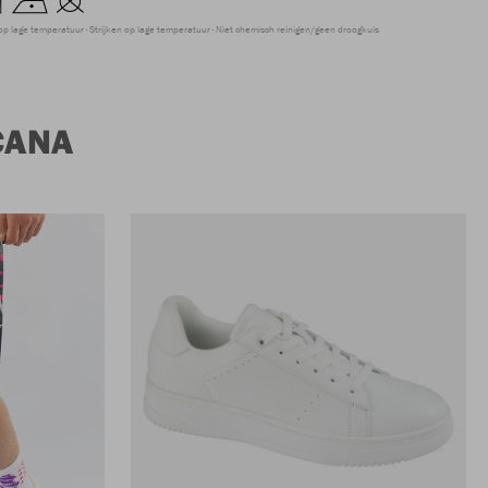
op lage temperatuur
Strijken op lage temperatuur
Niet chemisch reinigen/geen droogkuis
CANA