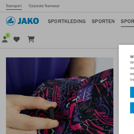
Teamsport
Corporate Teamwear
SPORTKLEDING
SPORTEN
SPOR
1
Wi
We
we
ee
be