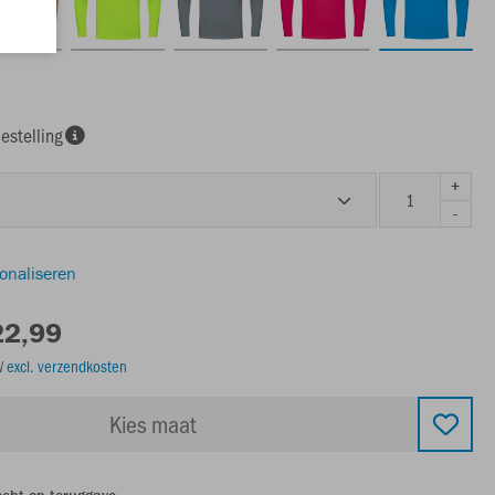
estelling
+
-
sonaliseren
22,99
TW
excl. verzendkosten
Kies maat
echt op teruggave