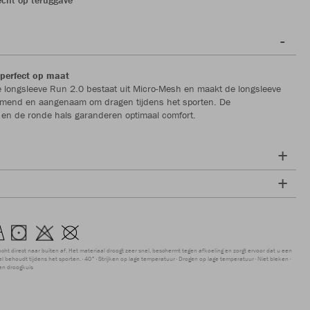
perfect op maat
 longsleeve Run 2.0 bestaat uit Micro-Mesh en maakt de longsleeve
emend en aangenaam om dragen tijdens het sporten. De
 en de ronde hals garanderen optimaal comfort.
ocht direct naar buiten af. Het materiaal droogt zeer snel, beschermt tegen afkoeling en zorgt ervoor dat u een
 behoudt tijdens het sporten.
40°
Strijken op lage temperatuur
Drogen op lage temperatuur
Niet bleken
en droogkuis