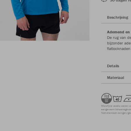
Beschrijving
Ademend en 
De rug van de
bijzonder ad
flatlocknaden
Details
Materiaal
Microfijne vezels voeren v
aangenaam lichaamsgevoel
Niet chemisch reinigen/ge