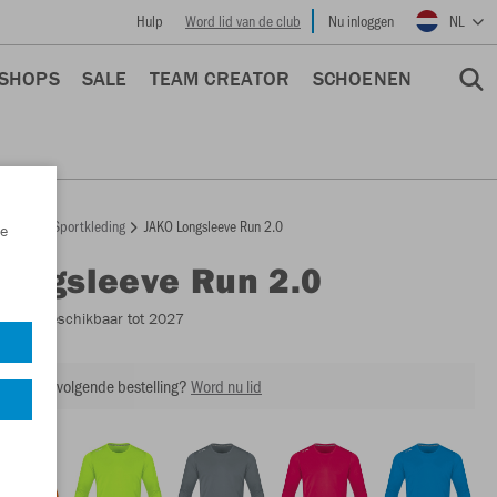
Hulp
Word lid van de club
Nu inloggen
NL
 SHOPS
SALE
TEAM CREATOR
SCHOENEN
epage
Sportkleding
JAKO Longsleeve Run 2.0
e
Longsleeve Run 2.0
6475
- Beschikbaar tot 2027
ing op je volgende bestelling?
Word nu lid