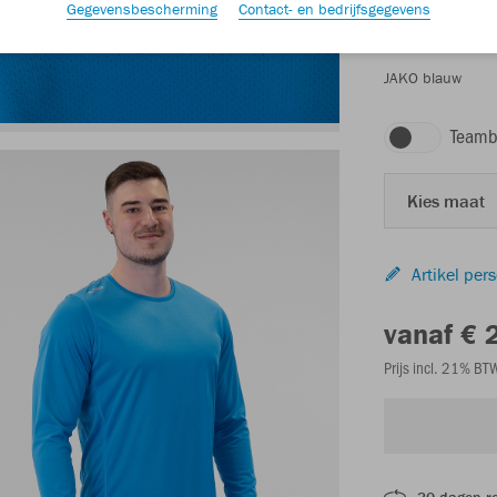
Gegevensbescherming
Contact- en bedrijfsgegevens
JAKO blauw
Teamb
Kies maat
Artikel per
vanaf € 
Prijs incl. 21% B
30 dagen r