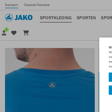
Teamsport
Corporate Teamwear
SPORTKLEDING
SPORTEN
SPOR
1
Wi
We
we
ee
be