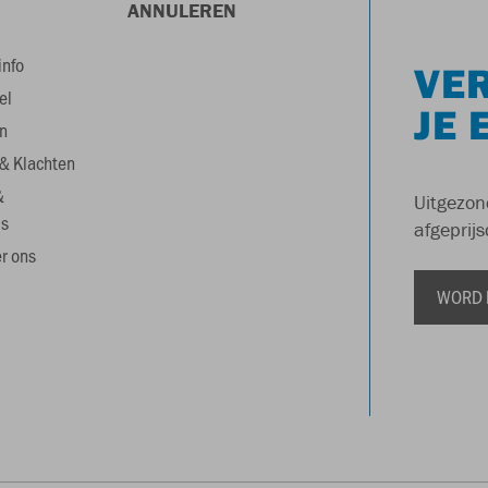
ANNULEREN
info
VER
el
JE 
n
& Klachten
&
Uitgezon
s
afgeprijs
r ons
WORD 