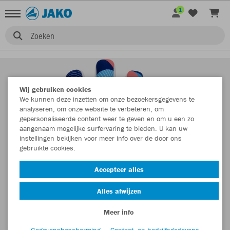
1
Zoeken
Wij gebruiken cookies
We kunnen deze inzetten om onze bezoekersgegevens te
analyseren, om onze website te verbeteren, om
gepersonaliseerde content weer te geven en om u een zo
aangenaam mogelijke surfervaring te bieden. U kan uw
instellingen bekijken voor meer info over de door ons
gebruikte cookies.
Accepteer alles
Alles afwijzen
Meer info
Gegevensbescherming
Contact- en bedrijfsgegevens