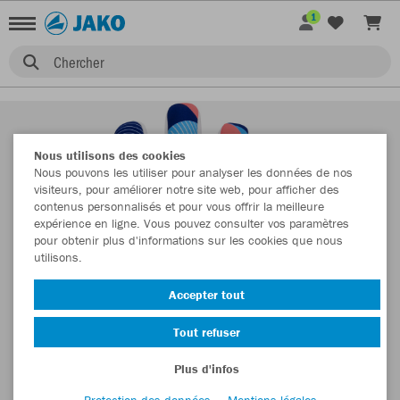
1
Chercher
Nous utilisons des cookies
Nous pouvons les utiliser pour analyser les données de nos
visiteurs, pour améliorer notre site web, pour afficher des
contenus personnalisés et pour vous offrir la meilleure
expérience en ligne. Vous pouvez consulter vos paramètres
pour obtenir plus d'informations sur les cookies que nous
utilisons.
Accepter tout
Tout refuser
Plus d'infos
Protection des données
Mentions légales