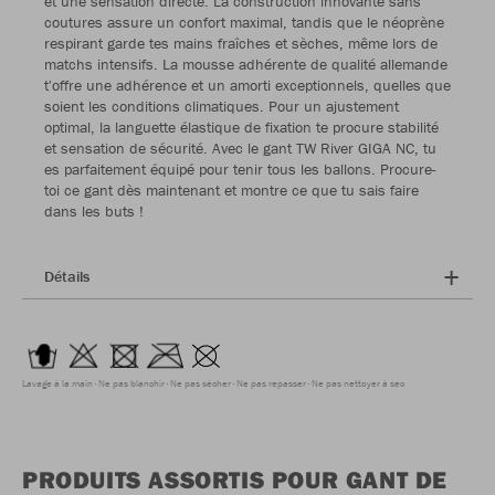
et une sensation directe. La construction innovante sans
coutures assure un confort maximal, tandis que le néoprène
respirant garde tes mains fraîches et sèches, même lors de
matchs intensifs. La mousse adhérente de qualité allemande
t'offre une adhérence et un amorti exceptionnels, quelles que
soient les conditions climatiques. Pour un ajustement
optimal, la languette élastique de fixation te procure stabilité
et sensation de sécurité. Avec le gant TW River GIGA NC, tu
es parfaitement équipé pour tenir tous les ballons. Procure-
toi ce gant dès maintenant et montre ce que tu sais faire
dans les buts !
Détails
Lavage à la main
Ne pas blanchir
Ne pas sécher
Ne pas repasser
Ne pas nettoyer à sec
PRODUITS ASSORTIS POUR GANT DE