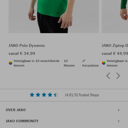
JAKO Polo Dynamic
JAKO Ziptop 
vanaf € 34,99
vanaf € 44,9
Verkrijgbaar in 10 verschillende
10
Verkrijgbaar i
kleuren
Kleuren
Aanpasbaar
kleuren
(
4,61
/5) Trusted Shops
OVER JAKO
JAKO COMMUNITY