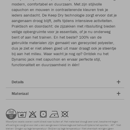
modern, comfortabel en duurzaam. Met zijn stijlvolle
capuchon en mouwen in contrasterende kleuren trek je
ieders aandacht. De Keep Dry technologie zorgt ervoor dat je
aangenaam droog blijft, zelfs tijdens intensieve activiteiten.
Praktisch en doordacht: de zijzakken met ritssluiting bieden
veilige opbergruimte voor je essentials, of je nu onderweg
bent of aan het trainen. En het beste? 100% van de
gebruikte materialen zijn gemaakt van gerecycled polyester,
dus je ziet er niet alleen goed uit maar draagt ook je steentje
bij aan het milieu. Waar wacht je nog op? Ontdek nu het
Dynamic jack met capuchon en ervaar perfecte stijl,
functionaliteit en duurzaamheid in één!
Details
Materiaal
Microfijne vezels voeren vocht direct naar buiten af. Het materiaal droogt zeer snel, beschermt tegen
afkoeling en zorgt ervoor dat u een aangenaam lichaamsgevoel behoudt tijdens het sporten.
40°
Niet
bleken
Drogen op lage temperatuur
Strijken op lage temperatuur
Niet chemisch reinigen/geen