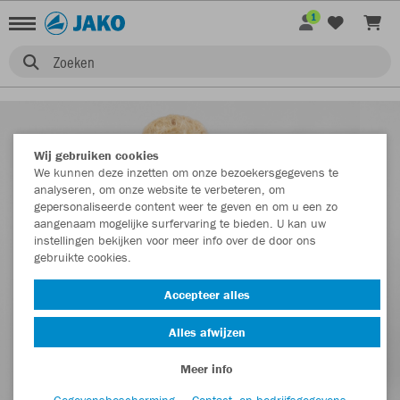
1
Zoeken
Wij gebruiken cookies
We kunnen deze inzetten om onze bezoekersgegevens te
analyseren, om onze website te verbeteren, om
gepersonaliseerde content weer te geven en om u een zo
aangenaam mogelijke surfervaring te bieden. U kan uw
instellingen bekijken voor meer info over de door ons
gebruikte cookies.
Accepteer alles
Alles afwijzen
Meer info
Gegevensbescherming
Contact- en bedrijfsgegevens