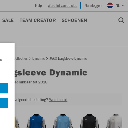
Hulp
Word lid van de club
Nu inloggen
NL
SALE
TEAM CREATOR
SCHOENEN
epage
Collecties
Dynamic
JAKO Longsleeve Dynamic
e
Longsleeve Dynamic
8870
- Beschikbaar tot 2028
ing op je volgende bestelling?
Word nu lid