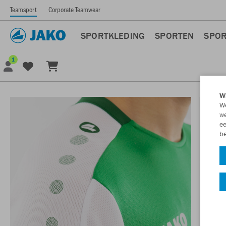
Teamsport
Corporate Teamwear
SPORTKLEDING
SPORTEN
SPOR
1
Wi
We
we
ee
be