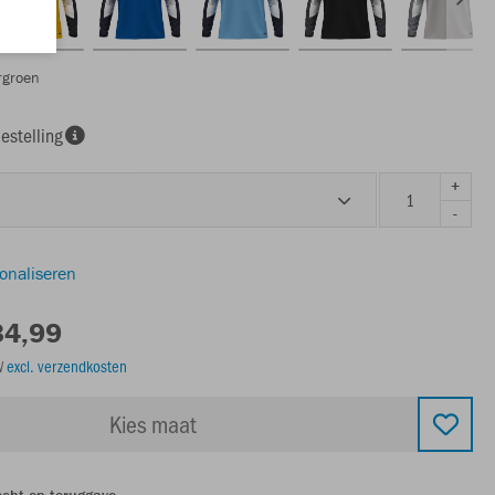
rgroen
estelling
+
-
sonaliseren
34,99
TW
excl. verzendkosten
Kies maat
echt op teruggave