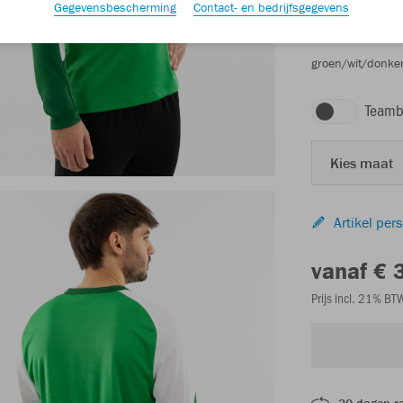
Gegevensbescherming
Contact- en bedrijfsgegevens
groen/wit/donke
Teamb
Kies maat
Artikel per
vanaf € 
Prijs incl. 21% B
30 dagen r