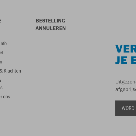
E
BESTELLING
ANNULEREN
info
VER
el
JE 
n
& Klachten
&
Uitgezon
s
afgeprijs
r ons
WORD 