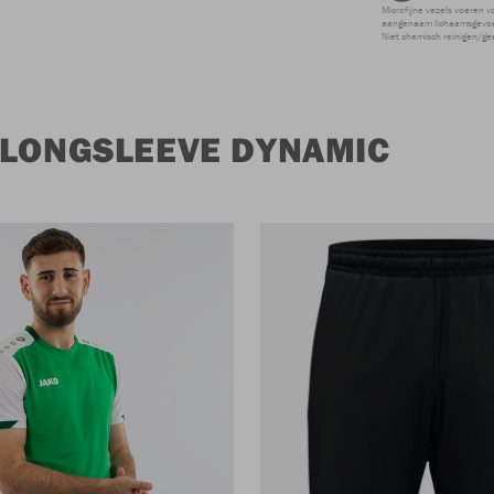
Microfijne vezels voeren v
aangenaam lichaamsgevoel
Niet chemisch reinigen/ge
 LONGSLEEVE DYNAMIC