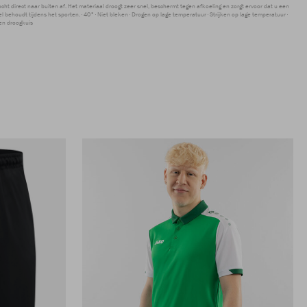
ocht direct naar buiten af. Het materiaal droogt zeer snel, beschermt tegen afkoeling en zorgt ervoor dat u een
 behoudt tijdens het sporten.
40°
Niet bleken
Drogen op lage temperatuur
Strijken op lage temperatuur
en droogkuis