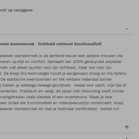
echt op teruggave
ven damesbroek - lichtheid ontmoet functionaliteit
eweven damesbroek is de perfecte keuze voor actieve vrouwen die
nleveren op stijl en comfort. Gemaakt van 100% gerecycled polyester
oek niet alleen punten voor zijn lichtheid, maar ook voor zijn
 De Keep Dry-technologie houdt je aangenaam droog en fris tijdens
it. De elastische beenboorden en het rekbare materiaal zonder
bieden je volledige bewegingsvrijheid - ideaal voor sport, vrije tijd of
menten. Praktisch en veilig: de zijzak met ritssluiting biedt ruimte
enodigdheden zoals sleutels of een smartphone. Maak je look
een broek die functionaliteit en milieubewustzijn combineert. Koop
weven damesbroek en voel je helemaal comfortabel - bestel nu!