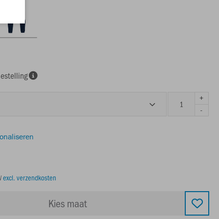
estelling
+
-
sonaliseren
TW
excl. verzendkosten
Kies maat