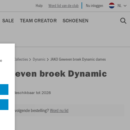
Hulp
Word lid van de club
Nu inloggen
NL
SALE
TEAM CREATOR
SCHOENEN
epage
Collecties
Dynamic
JAKO Geweven broek Dynamic dames
e
Geweven broek Dynamic
s
6570D
- Beschikbaar tot 2028
ing op je volgende bestelling?
Word nu lid