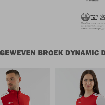
Materiaal
Microfijne vezels voeren v
aangenaam lichaamsgevoel
Niet chemisch reinigen/ge
 GEWEVEN BROEK DYNAMIC 