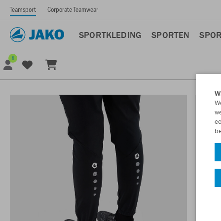
Teamsport
Corporate Teamwear
SPORTKLEDING
SPORTEN
SPOR
1
Wi
We
we
ee
be