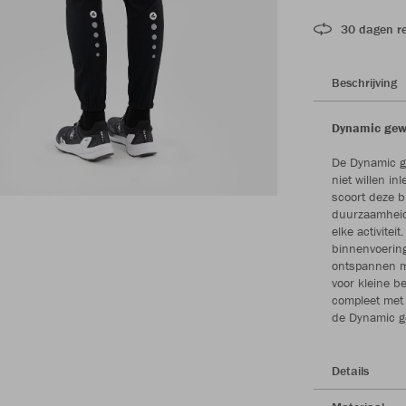
30 dagen r
Beschrijving
Dynamic gewe
De Dynamic g
niet willen i
scoort deze br
duurzaamheid.
elke activite
binnenvoering 
ontspannen mo
voor kleine b
compleet met 
de Dynamic ge
Details