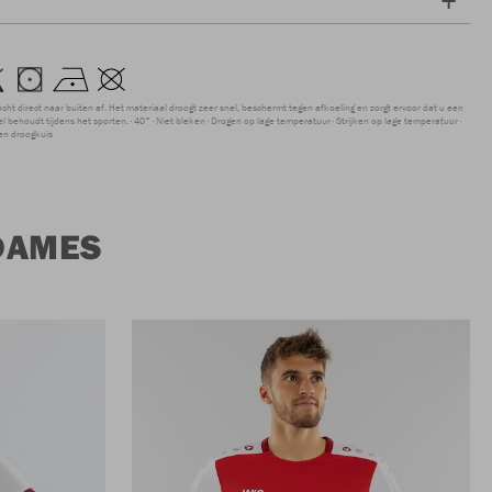
ocht direct naar buiten af. Het materiaal droogt zeer snel, beschermt tegen afkoeling en zorgt ervoor dat u een
 behoudt tijdens het sporten.
40°
Niet bleken
Drogen op lage temperatuur
Strijken op lage temperatuur
en droogkuis
DAMES