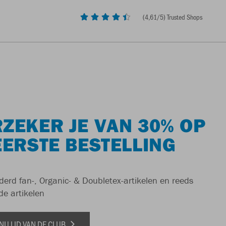
(
4,61
/5) Trusted Shops
ZEKER JE VAN 30% OP
EERSTE BESTELLING
derd fan-, Organic- & Doubletex-artikelen en reeds
de artikelen
NU LID VAN DE CLUB