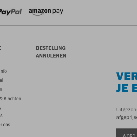
E
BESTELLING
ANNULEREN
info
VER
el
JE 
n
& Klachten
&
Uitgezon
s
afgeprijs
r ons
WORD 