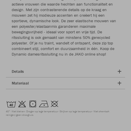
actieve vrouwen die waarde hechten aan functionaliteit en
design. Met zijn contrasterende details op de kraag en
mouwen zet hij modieuze accenten en creëert hij een
sportieve, dynamische look. De zeer elastische mouwen van
een polyester/elastaanmix garanderen maximale
bewegingsvrijheid - ideaal voor sport en vrije tijd. De
ritssluiting is ook gemaakt van minstens 50% gerecycled
polyester. Of je nu traint, wandelt of ontspant, deze zip top
combineert stijl, comfort en duurzaamheid in één. Koop de
Dynamic damesritssluiting nu in de JAKO online shop!
Details
Materiaal
40°
Niet bleken
Drogen op lage temperatuur
Strijken op lage temperatuur
Niet chemisch
reinigen/geen droogkuis