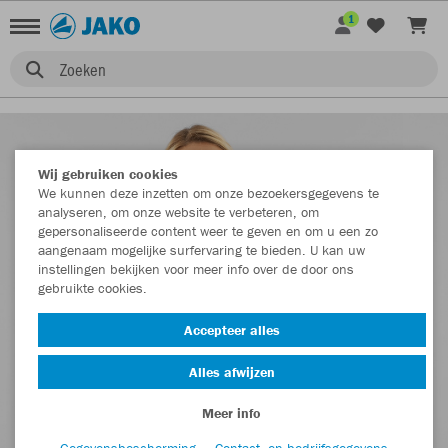
1
Zoeken
Wij gebruiken cookies
We kunnen deze inzetten om onze bezoekersgegevens te
analyseren, om onze website te verbeteren, om
gepersonaliseerde content weer te geven en om u een zo
aangenaam mogelijke surfervaring te bieden. U kan uw
instellingen bekijken voor meer info over de door ons
gebruikte cookies.
Accepteer alles
Alles afwijzen
Meer info
Gegevensbescherming
Contact- en bedrijfsgegevens