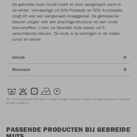
De gebreide muts houdt hoofd en oren aangenaam warm in
de winter. Vervaardigd uit 50% Polyester en 50% Acrylvezels,
zorgt dit voor een aangenaam draaggevoel. De gemeleerde
kleuren zorgen voor een prachtige structuur en een uniek
kleureneffect. U kan uw favoriete muts kiezen uit 5
verschillende kleuren. De muts is te verkrijgen in de maten
junior en senior.
Details
Materiaal
40° kreukherstellend
Niet bleken
Drogen op lage temperatuur
Strijken op lage temperatuur
Chemisch
reinigen/droogkuis
PASSENDE PRODUCTEN BIJ GEBREIDE
MUTS