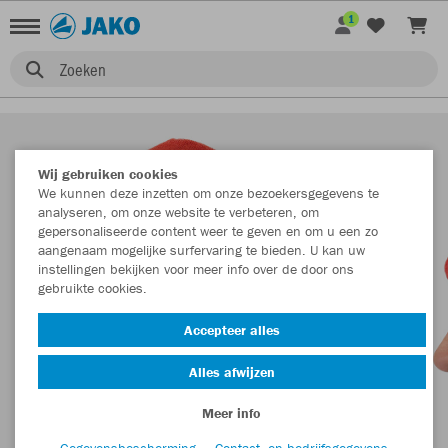
1
Zoeken
Wij gebruiken cookies
We kunnen deze inzetten om onze bezoekersgegevens te
analyseren, om onze website te verbeteren, om
gepersonaliseerde content weer te geven en om u een zo
aangenaam mogelijke surfervaring te bieden. U kan uw
instellingen bekijken voor meer info over de door ons
gebruikte cookies.
Accepteer alles
Alles afwijzen
Meer info
Gegevensbescherming
Contact- en bedrijfsgegevens