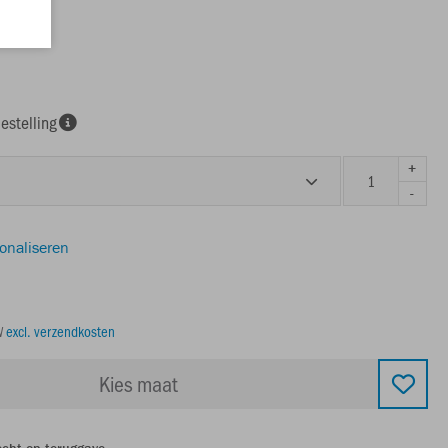
estelling
+
-
sonaliseren
TW
excl. verzendkosten
Kies maat
echt op teruggave