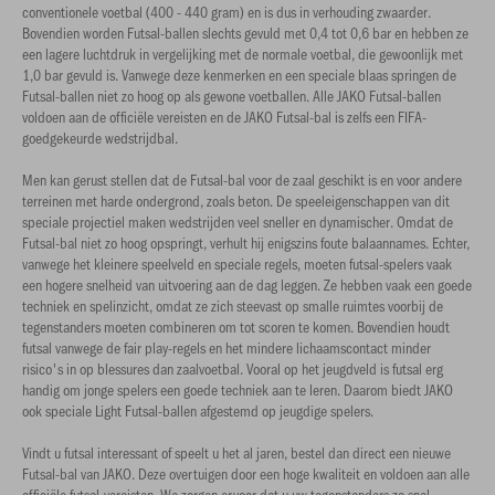
conventionele voetbal (400 - 440 gram) en is dus in verhouding zwaarder.
Bovendien worden Futsal-ballen slechts gevuld met 0,4 tot 0,6 bar en hebben ze
een lagere luchtdruk in vergelijking met de normale voetbal, die gewoonlijk met
1,0 bar gevuld is. Vanwege deze kenmerken en een speciale blaas springen de
Futsal-ballen niet zo hoog op als gewone voetballen. Alle JAKO Futsal-ballen
voldoen aan de officiële vereisten en de JAKO Futsal-bal is zelfs een FIFA-
goedgekeurde wedstrijdbal.
Men kan gerust stellen dat de Futsal-bal voor de zaal geschikt is en voor andere
terreinen met harde ondergrond, zoals beton. De speeleigenschappen van dit
speciale projectiel maken wedstrijden veel sneller en dynamischer. Omdat de
Futsal-bal niet zo hoog opspringt, verhult hij enigszins foute balaannames. Echter,
vanwege het kleinere speelveld en speciale regels, moeten futsal-spelers vaak
een hogere snelheid van uitvoering aan de dag leggen. Ze hebben vaak een goede
techniek en spelinzicht, omdat ze zich steevast op smalle ruimtes voorbij de
tegenstanders moeten combineren om tot scoren te komen. Bovendien houdt
futsal vanwege de fair play-regels en het mindere lichaamscontact minder
risico's in op blessures dan zaalvoetbal. Vooral op het jeugdveld is futsal erg
handig om jonge spelers een goede techniek aan te leren. Daarom biedt JAKO
ook speciale Light Futsal-ballen afgestemd op jeugdige spelers.
Vindt u futsal interessant of speelt u het al jaren, bestel dan direct een nieuwe
Futsal-bal van JAKO. Deze overtuigen door een hoge kwaliteit en voldoen aan alle
officiële futsal-vereisten. We zorgen ervoor dat u uw tegenstanders zo snel