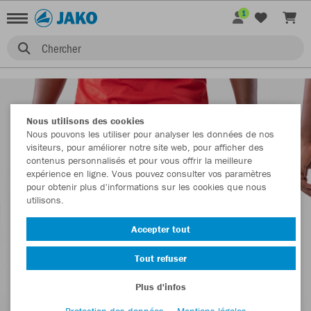
1
Chercher
Nous utilisons des cookies
Nous pouvons les utiliser pour analyser les données de nos
visiteurs, pour améliorer notre site web, pour afficher des
contenus personnalisés et pour vous offrir la meilleure
expérience en ligne. Vous pouvez consulter vos paramètres
pour obtenir plus d'informations sur les cookies que nous
utilisons.
Accepter tout
Tout refuser
Plus d'infos
Protection des données
Mentions légales