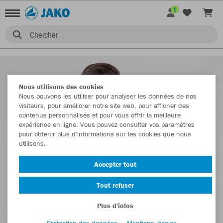
1
Chercher
Nous utilisons des cookies
Nous pouvons les utiliser pour analyser les données de nos
visiteurs, pour améliorer notre site web, pour afficher des
contenus personnalisés et pour vous offrir la meilleure
expérience en ligne. Vous pouvez consulter vos paramètres
pour obtenir plus d'informations sur les cookies que nous
utilisons.
Accepter tout
Tout refuser
Plus d'infos
Protection des données
Mentions légales