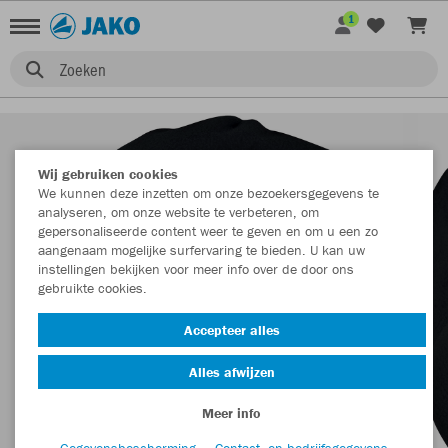
1
Zoeken
Wij gebruiken cookies
We kunnen deze inzetten om onze bezoekersgegevens te
analyseren, om onze website te verbeteren, om
gepersonaliseerde content weer te geven en om u een zo
aangenaam mogelijke surfervaring te bieden. U kan uw
instellingen bekijken voor meer info over de door ons
gebruikte cookies.
Accepteer alles
Alles afwijzen
Meer info
Gegevensbescherming
Contact- en bedrijfsgegevens