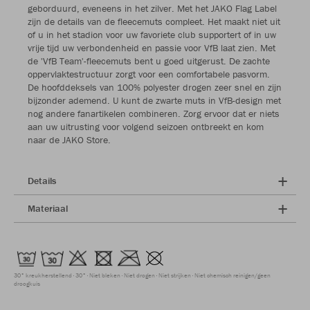
geborduurd, eveneens in het zilver. Met het JAKO Flag Label
zijn de details van de fleecemuts compleet. Het maakt niet uit
of u in het stadion voor uw favoriete club supportert of in uw
vrije tijd uw verbondenheid en passie voor VfB laat zien. Met
de 'VfB Team'-fleecemuts bent u goed uitgerust. De zachte
oppervlaktestructuur zorgt voor een comfortabele pasvorm.
De hoofddeksels van 100% polyester drogen zeer snel en zijn
bijzonder ademend. U kunt de zwarte muts in VfB-design met
nog andere fanartikelen combineren. Zorg ervoor dat er niets
aan uw uitrusting voor volgend seizoen ontbreekt en kom
naar de JAKO Store.
Details
Materiaal
30° kreukherstellend
30°
Niet bleken
Niet drogen
Niet strijken
Niet chemisch reinigen/geen
droogkuis