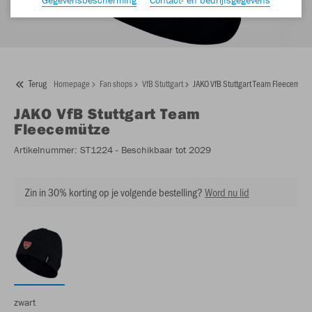
Terug
Homepage
Fan shops
VfB Stuttgart
JAKO VfB Stuttgart Team Fleecemütz
JAKO
VfB Stuttgart Team
Fleecemütze
Artikelnummer:
ST1224
- Beschikbaar tot 2029
Zin in 30% korting op je volgende bestelling?
Word nu lid
zwart