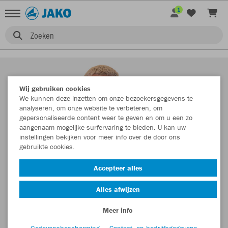
1
Zoeken
Wij gebruiken cookies
We kunnen deze inzetten om onze bezoekersgegevens te
analyseren, om onze website te verbeteren, om
gepersonaliseerde content weer te geven en om u een zo
aangenaam mogelijke surfervaring te bieden. U kan uw
instellingen bekijken voor meer info over de door ons
gebruikte cookies.
Accepteer alles
Alles afwijzen
Meer info
Gegevensbescherming
Contact- en bedrijfsgegevens