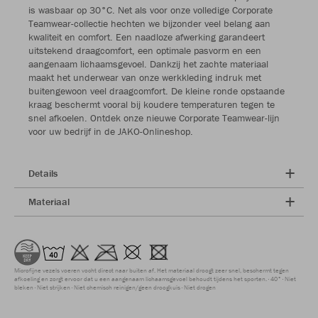
is wasbaar op 30°C. Net als voor onze volledige Corporate
Teamwear-collectie hechten we bijzonder veel belang aan
kwaliteit en comfort. Een naadloze afwerking garandeert
uitstekend draagcomfort, een optimale pasvorm en een
aangenaam lichaamsgevoel. Dankzij het zachte materiaal
maakt het underwear van onze werkkleding indruk met
buitengewoon veel draagcomfort. De kleine ronde opstaande
kraag beschermt vooral bij koudere temperaturen tegen te
snel afkoelen. Ontdek onze nieuwe Corporate Teamwear-lijn
voor uw bedrijf in de JAKO-Onlineshop.
Details
Materiaal
Microfijne vezels voeren vocht direct naar buiten af. Het materiaal droogt zeer snel, beschermt tegen
afkoeling en zorgt ervoor dat u een aangenaam lichaamsgevoel behoudt tijdens het sporten.
40°
Niet
bleken
Niet strijken
Niet chemisch reinigen/geen droogkuis
Niet drogen