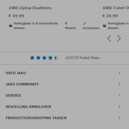
JAKO Ziptop Doubletex
JAKO T-shirt O
€ 49,99
€ 24,99
Verkrijgbaar in 8 verschillende
8
Verkrijgbaar i
kleuren
Kleuren
Aanpasbaar
kleuren
(
4,61
/5) Trusted Shops
OVER JAKO
JAKO COMMUNITY
SERVICE
BESTELLING ANNULEREN
PRODUCTTERUGROEPING TASSEN