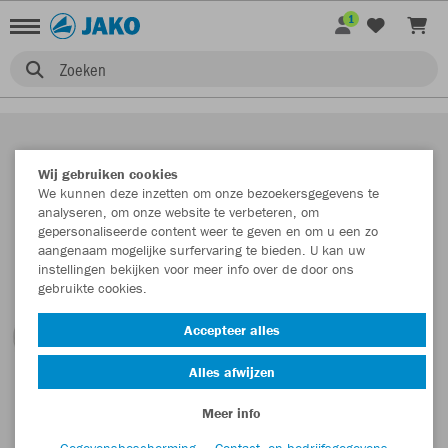
1
Zoeken
Wij gebruiken cookies
We kunnen deze inzetten om onze bezoekersgegevens te
analyseren, om onze website te verbeteren, om
gepersonaliseerde content weer te geven en om u een zo
aangenaam mogelijke surfervaring te bieden. U kan uw
instellingen bekijken voor meer info over de door ons
gebruikte cookies.
Accepteer alles
Alles afwijzen
Meer info
Gegevensbescherming
Contact- en bedrijfsgegevens