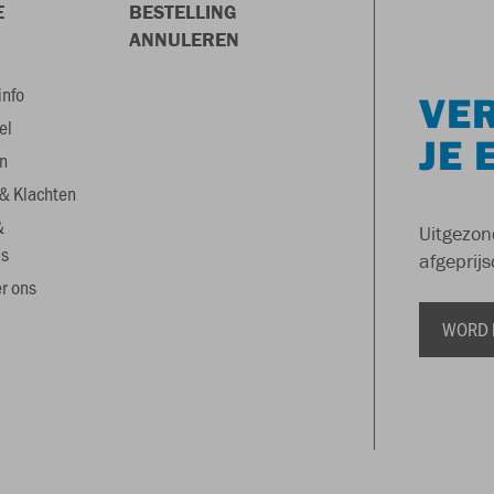
E
BESTELLING
ANNULEREN
info
VER
el
JE 
n
& Klachten
&
Uitgezon
s
afgeprijs
r ons
WORD 