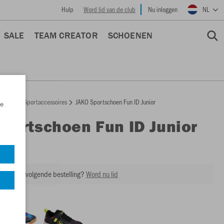
Hulp
Word lid van de club
Nu inloggen
NL
SALE
TEAM CREATOR
SCHOENEN
epage
Sportaccessoires
JAKO Sportschoen Fun ID Junior
e
Sportschoen Fun ID Junior
VO5624
ing op je volgende bestelling?
Word nu lid