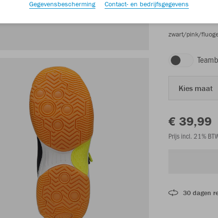
Gegevensbescherming
Contact- en bedrijfsgegevens
zwart/pink/fluoge
Teamb
Kies maat
€ 39,99
Prijs incl. 21% B
30 dagen r