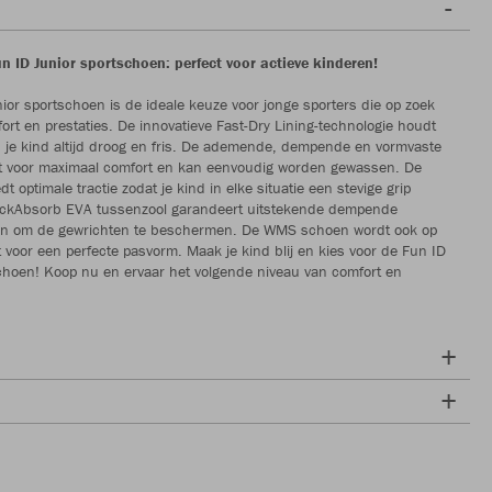
n ID Junior sportschoen: perfect voor actieve kinderen!
ior sportschoen is de ideale keuze voor jonge sporters die op zoek
fort en prestaties. De innovatieve Fast-Dry Lining-technologie houdt
 je kind altijd droog en fris. De ademende, dempende en vormvaste
gt voor maximaal comfort en kan eenvoudig worden gewassen. De
dt optimale tractie zodat je kind in elke situatie een stevige grip
ockAbsorb EVA tussenzool garandeert uitstekende dempende
n om de gewrichten te beschermen. De WMS schoen wordt ook op
voor een perfecte pasvorm. Maak je kind blij en kies voor de Fun ID
choen! Koop nu en ervaar het volgende niveau van comfort en