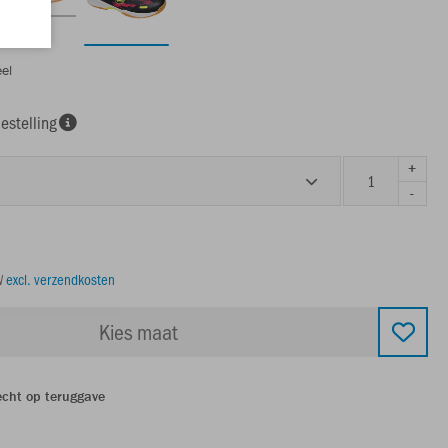
el
estelling
+
-
TW
excl. verzendkosten
Kies maat
echt op teruggave