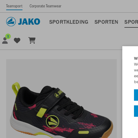
Teamsport
Corporate Teamwear
SPORTKLEDING
SPORTEN
SPOR
1
Wi
We
we
ee
be