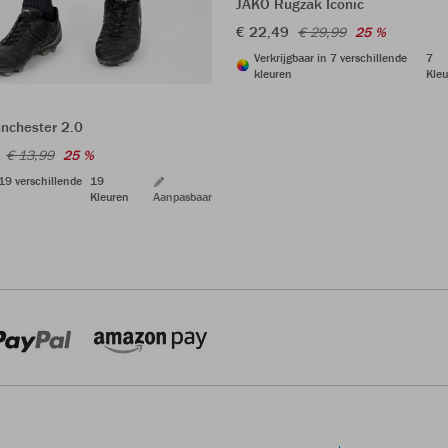
JAKO Rugzak Iconic
€ 22,49
€ 29,99
25 %
Verkrijgbaar in 7 verschillende
7
kleuren
Kleu
nchester 2.0
€ 13,99
25 %
 19 verschillende
19
Kleuren
Aanpasbaar