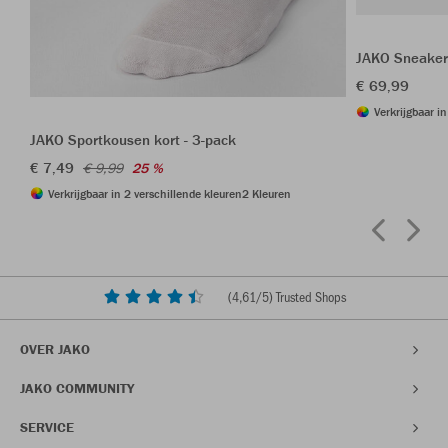
JAKO Sneaker
€ 69,99
Verkrijgbaar i
JAKO Sportkousen kort - 3-pack
€ 7,49
€ 9,99
25 %
Verkrijgbaar in 2 verschillende kleuren
2 Kleuren
(
4,61
/5) Trusted Shops
OVER JAKO
JAKO COMMUNITY
SERVICE