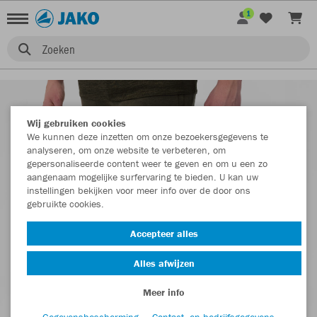
1
Zoeken
Wij gebruiken cookies
We kunnen deze inzetten om onze bezoekersgegevens te
analyseren, om onze website te verbeteren, om
gepersonaliseerde content weer te geven en om u een zo
aangenaam mogelijke surfervaring te bieden. U kan uw
instellingen bekijken voor meer info over de door ons
gebruikte cookies.
Accepteer alles
Alles afwijzen
Meer info
Gegevensbescherming
Contact- en bedrijfsgegevens