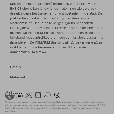
Met de onmiskenbare gemêleerde look van de PREMIUM
BASICS shorts kun je je vrienden laten zien wie de broek
draagt tijdens het trainen en bij ontmoetingen in de stad. De
praktische zijzakken met ritssluiting zijn ideaal om je
waardevolle spullen in op te bergen tijdens het sporten.
Dankzij de KEEP DRY functie is deze short comfortabel om te
dragen. De PREMIUM Basics shorts hebben een elastische
tailleband met aantrekkoord om een comfortabele pasvorm te
garanderen. De PREMIUM Basics joggingbroek is verkrijgbaar
in 4 kleuren in de herenmaten S t/m 4XL en in de
damesmaten 34 t/m 44.
Details
Materiaal
Microfijne vezels voeren vocht direct naar buiten af. Het materiaal droogt zeer snel, beschermt tegen
afkoeling en zorgt ervoor dat u een aangenaam lichaamsgevoel behoudt tijdens het sporten.
40°
Niet
bleken
Drogen op lage temperatuur
Strijken op lage temperatuur
Niet chemisch reinigen/geen
droogkuis