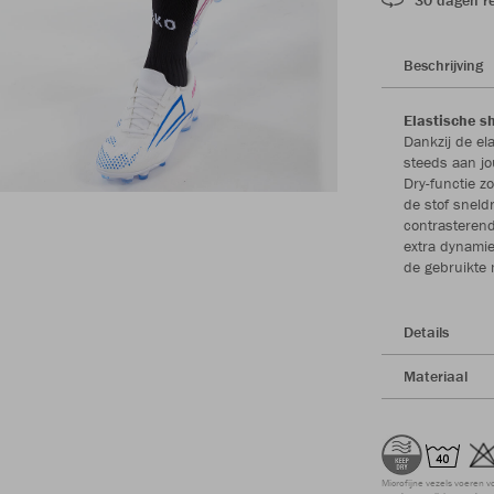
Beschrijving
Elastische s
Dankzij de el
steeds aan jou
Dry-functie z
de stof sneld
contrasterend
extra dynamiek
de gebruikte 
Details
Materiaal
Microfijne vezels voeren v