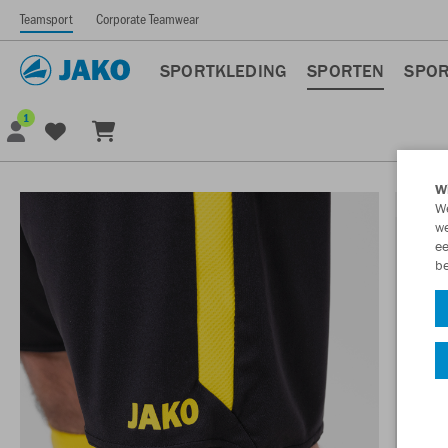
Teamsport
Corporate Teamwear
SPORTKLEDING
SPORTEN
SPOR
1
Wi
We
we
ee
be