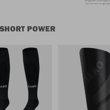
aangenaam lichaamsgevoel
Niet chemisch reinigen/ge
 SHORT POWER