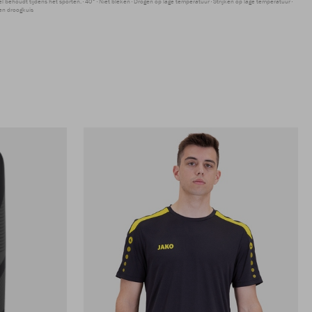
 behoudt tijdens het sporten.
40°
Niet bleken
Drogen op lage temperatuur
Strijken op lage temperatuur
en droogkuis