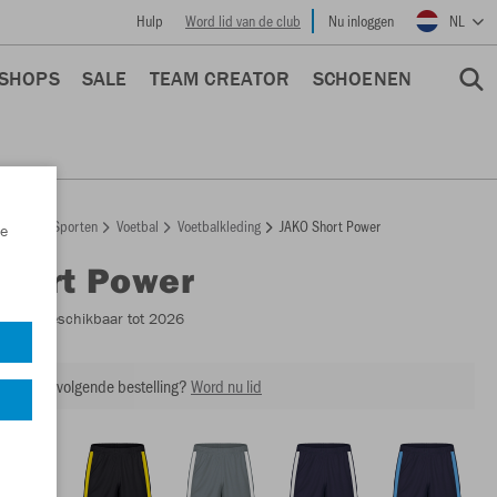
Hulp
Word lid van de club
Nu inloggen
NL
 SHOPS
SALE
TEAM CREATOR
SCHOENEN
epage
Sporten
Voetbal
Voetbalkleding
JAKO Short Power
e
Short Power
4423
- Beschikbaar tot 2026
ing op je volgende bestelling?
Word nu lid