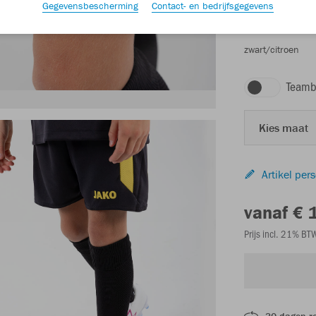
Gegevensbescherming
Contact- en bedrijfsgegevens
zwart/citroen
Teamb
Kies maat
Artikel per
vanaf € 
Prijs incl. 21% B
30 dagen r