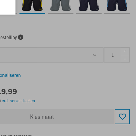
estelling
+
-
sonaliseren
19,99
TW
excl. verzendkosten
Kies maat
echt op teruggave