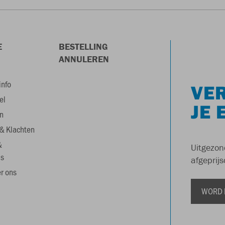
E
BESTELLING
ANNULEREN
info
VER
el
JE 
n
& Klachten
&
Uitgezon
s
afgeprijs
r ons
WORD 