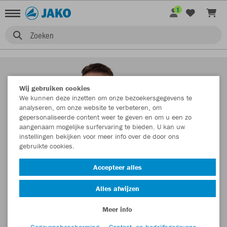
1
Zoeken
Wij gebruiken cookies
We kunnen deze inzetten om onze bezoekersgegevens te
analyseren, om onze website te verbeteren, om
gepersonaliseerde content weer te geven en om u een zo
aangenaam mogelijke surfervaring te bieden. U kan uw
instellingen bekijken voor meer info over de door ons
gebruikte cookies.
Accepteer alles
Alles afwijzen
Meer info
Gegevensbescherming
Contact- en bedrijfsgegevens