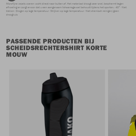
Microfijne vezels voeren vocht direct naar buiten af. Het materiaal droogt zeer snel, beschermt tegen
afkoeling en zorgt ervoor dat u een aangenaam lichaamsgevoel behoudt tijdens het sporten.
40°
Niet
bleken
Drogen op lage temperatuur
Strijken op lage temperatuur
Niet chemisch reinigen/geen
droogkuis
PASSENDE PRODUCTEN BIJ
SCHEIDSRECHTERSHIRT KORTE
MOUW