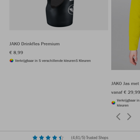
JAKO Drinkfles Premium
€ 8,99
Verkrijgbaar in 5 verschillende kleuren
5 Kleuren
JAKO Jas met
vanaf € 29,9
Verkrijgbaar i
kleuren
(
4,61
/5) Trusted Shops