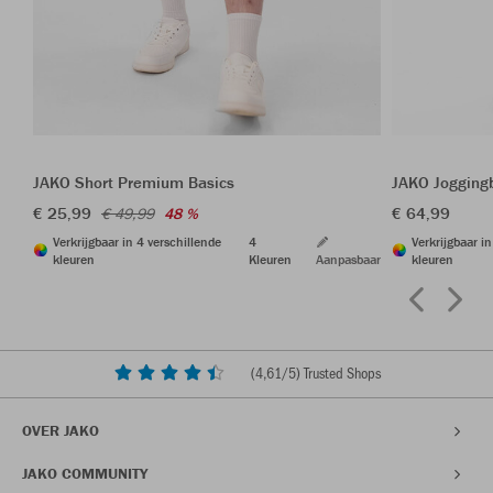
JAKO Short Premium Basics
JAKO Jogging
€ 25,99
€ 64,99
€ 49,99
48 %
Verkrijgbaar in 4 verschillende
4
Verkrijgbaar i
kleuren
Kleuren
Aanpasbaar
kleuren
(
4,61
/5) Trusted Shops
OVER JAKO
JAKO COMMUNITY