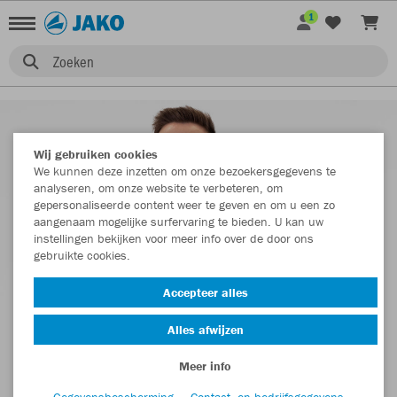
1
Zoeken
Wij gebruiken cookies
We kunnen deze inzetten om onze bezoekersgegevens te
analyseren, om onze website te verbeteren, om
gepersonaliseerde content weer te geven en om u een zo
aangenaam mogelijke surfervaring te bieden. U kan uw
instellingen bekijken voor meer info over de door ons
gebruikte cookies.
Accepteer alles
Alles afwijzen
Meer info
Gegevensbescherming
Contact- en bedrijfsgegevens