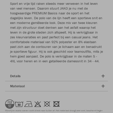
Sport en vrije tijd raken steeds meer verweven in het leven
van veel mensen. Daarom stuurt JAKO je nu met de
hoogwaardige PREMIUM Basics naar de sport en het
dagelijks leven. De polo van de lijn heeft een sportieve snit en
een moderne gemêleerde look. Deze mix van twee kleuren
met zijn structuur doet denken aan het asfalt waarop het
leven in de grote steden zich afspeelt. Hij is verkrijgbaar in
zes kleurvariaties en past perfect bij een casual jeans. Het
comfortabele materiaal van 92% polyester en 8% elastaan
past zich aan de contouren van je lichaam aan en benadrukt
je sportieve figuur. Hij is ook geschikt voor teamoutfits, mits je
hem goed aanpast. De polo is verkrijgbaar in de maten S -
4XL voor heren en in een getailleerde damessnit in 34 - 44.
Details
Materiaal
Microfijne vezels voeren vocht direct naar buiten af. Het materiaal droogt zeer snel, beschermt tegen