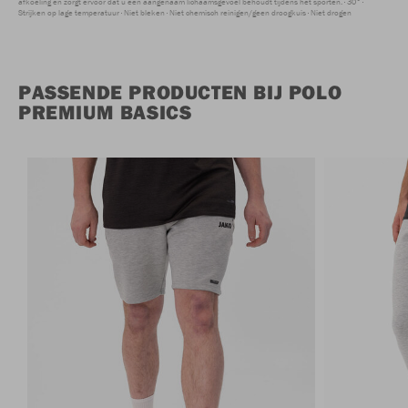
afkoeling en zorgt ervoor dat u een aangenaam lichaamsgevoel behoudt tijdens het sporten.
30°
Strijken op lage temperatuur
Niet bleken
Niet chemisch reinigen/geen droogkuis
Niet drogen
PASSENDE PRODUCTEN BIJ POLO
PREMIUM BASICS