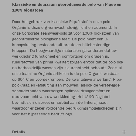
Klassieke en duurzaam geproduceerde polo van Piqué en
100% biokatoen
Door het gebruik van klassieke Piqué-stof in onze polo
Organic is deze erg vormvast, stevig, licht en ademend. In
onze Corporate Teamwear-polo zit voor 100% biokatoen van
gecontroleerde biologische teelt. De polo heeft een 3-
knoopsluiting bestaande uit breuk- en hittebestendige
knoppen. De hoogwaardige materialen garanderen dat uw
werkkleding functioneel en comfortabel om dragen is.
Kleurstoffen van prima kwaliteit zorgen ervoor dat de polo ook
na herhaaldelijk wassen zijn kleurechtheid behoudt. Zoals al
onze teamline Organic-artikelen is de polo Organic wasbaar
op 60° C en voorgekrompen. De kwalitatieve afwerking, Ripp-
polokraag en -afsluiting aan mouwen, alsook de verstevigde
schoudernaden waarborgen optimaal draagcomfort en
duurzaamheid van uw werkkleding. Het JAKO-flaglabel
bevindt zich discreet en subtiel aan de linkerzijnaad,
waardoor er zeker voldoende bedrukkingsmogelijkheden zijn
voor het bijpassende bedrijfslogo.
Details