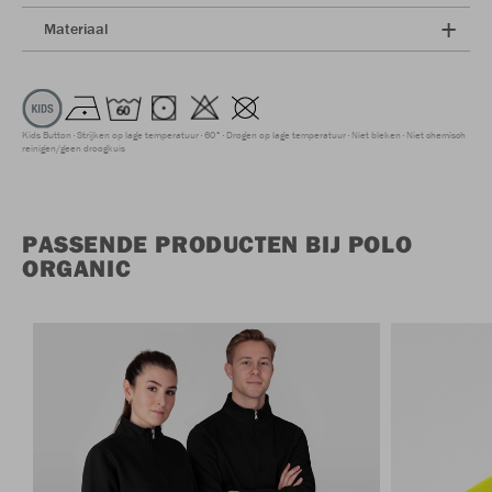
Materiaal
Kids Button
Strijken op lage temperatuur
60°
Drogen op lage temperatuur
Niet bleken
Niet chemisch
reinigen/geen droogkuis
PASSENDE PRODUCTEN BIJ POLO
ORGANIC