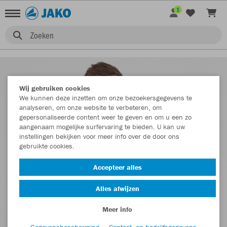
1
Zoeken
Wij gebruiken cookies
We kunnen deze inzetten om onze bezoekersgegevens te
analyseren, om onze website te verbeteren, om
gepersonaliseerde content weer te geven en om u een zo
aangenaam mogelijke surfervaring te bieden. U kan uw
instellingen bekijken voor meer info over de door ons
gebruikte cookies.
Accepteer alles
Alles afwijzen
Meer info
Gegevensbescherming
Contact- en bedrijfsgegevens