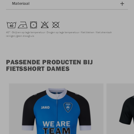
Materiaal
40°
Strijken op lage temperatuur
Drogen op lage temperatuur
Niet bleken
Niet chemisch
reinigen/geen droogkuis
PASSENDE PRODUCTEN BIJ
FIETSSHORT DAMES