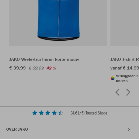
JAKO Wielertrui heren korte mouw
JAKO T-shirt 
€ 39,99
vanaf € 14,9
€ 69,99
42 %
Verkrijgbaar i
kleuren
(
4,61
/5) Trusted Shops
OVER JAKO