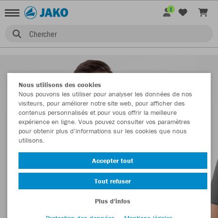
1
Chercher
Nous utilisons des cookies
Nous pouvons les utiliser pour analyser les données de nos
visiteurs, pour améliorer notre site web, pour afficher des
contenus personnalisés et pour vous offrir la meilleure
expérience en ligne. Vous pouvez consulter vos paramètres
pour obtenir plus d'informations sur les cookies que nous
utilisons.
Accepter tout
Tout refuser
Plus d'infos
Protection des données
Mentions légales