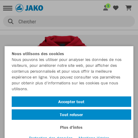
1
Chercher
Nous utilisons des cookies
Nous pouvons les utiliser pour analyser les données de nos
visiteurs, pour améliorer notre site web, pour afficher des
contenus personnalisés et pour vous offrir la meilleure
expérience en ligne. Vous pouvez consulter vos paramètres
pour obtenir plus d'informations sur les cookies que nous
utilisons.
Accepter tout
Tout refuser
Plus d'infos
Protection des données
Mentions légales