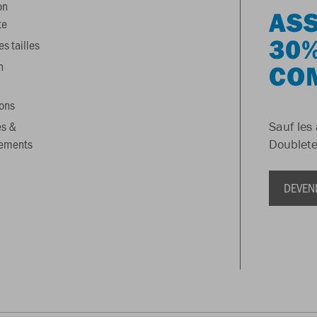
on
ASS
te
30%
s tailles
n
CO
ons
es &
Sauf les 
gements
Doublete
DEVEN