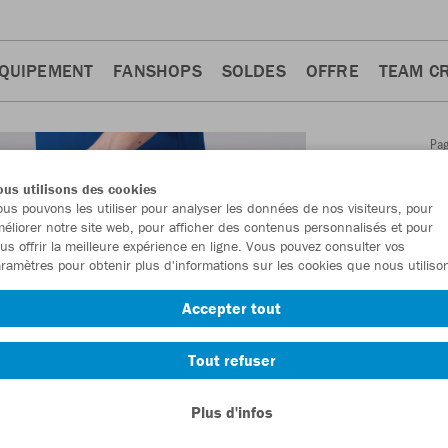
QUIPEMENT
FANSHOPS
SOLDES
OFFRE
TEAM C
Pa
Retour
d'a
us utilisons des cookies
JAKO
us pouvons les utiliser pour analyser les données de nos visiteurs, pour
éliorer notre site web, pour afficher des contenus personnalisés et pour
Allrou
us offrir la meilleure expérience en ligne. Vous pouvez consulter vos
ramètres pour obtenir plus d'informations sur les cookies que nous utiliso
Numéro d’article
Accepter tout
En tant que me
Tout refuser
commande.
De
Plus d'infos