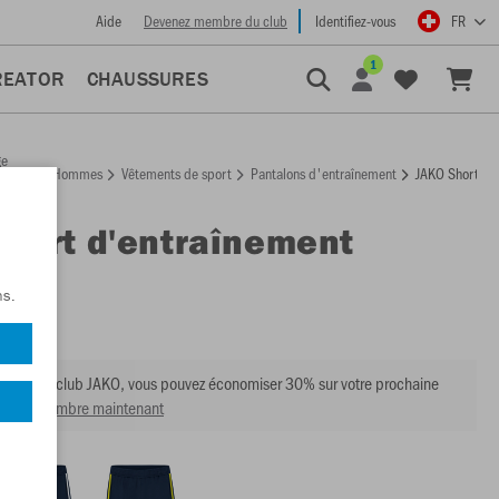
Aide
Devenez membre du club
Identifiez-vous
FR
1
REATOR
CHAUSSURES
ge
Hommes
Vêtements de sport
Pantalons d'entraînement
JAKO Short d'
ccueil
Short d'entraînement
nd
ns.
:
8589
mbre du club JAKO, vous pouvez économiser 30% sur votre prochaine
venir membre maintenant