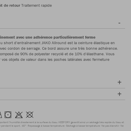
it de retour
Traitement rapide
aînement avec une adhérence particulièrement ferme
 du short d'entraînement JAKO Allround est la ceinture élastique en
 avec cordon de serrage. Ce bord assure une très bonne adhérence.
composé de 90% de polyester recyclé et de 10% d'élasthane. Vous
 vos objets de valeur dans les poches latérales avec fermeture
sportent l'humidité directement à la surface du tissu. KEEP DRY garantit ainsi un séchage très rapide du tissu et
r pendant le sport.
40°
Repassage à basse température
Séchage à basse température
Ne pas blanchir
Ne