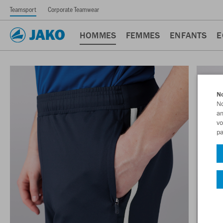
Teamsport
Corporate Teamwear
HOMMES
FEMMES
ENFANTS
E
No
No
am
vo
pa