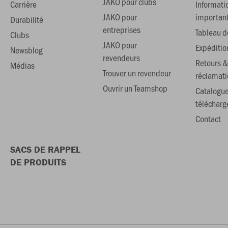
JAKO pour clubs
Carrière
Informati
JAKO pour
importan
Durabilité
entreprises
Tableau de
Clubs
JAKO pour
Expéditio
Newsblog
revendeurs
Retours &
Médias
Trouver un revendeur
réclamati
Ouvrir un Teamshop
Catalogu
téléchar
Contact
SACS DE RAPPEL
DE PRODUITS