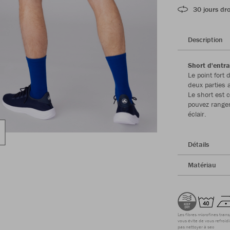
30 jours dro
Description
Short d'entr
Le point fort
deux parties
Le short est 
pouvez ranger
éclair.
Détails
Matériau
Les fibres microfines tran
vous évite de vous refroidi
pas nettoyer à sec