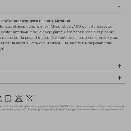
l'environnement avec le short Allround
riaux utilisés dans le short Allround de JAKO sont du polyester
lyester-Interlock rend le short particulièrement durable et procure
 douce sur la peau. Le bord élastique avec cordon de serrage vous
serrer le short à votre convenance. Les shorts ne disposent pas
gré.
sportent l'humidité directement à la surface du tissu. KEEP DRY garantit ainsi un séchage très rapide du tissu et
r pendant le sport.
40°
Repassage à basse température
Séchage à basse température
Ne pas blanchir
Ne