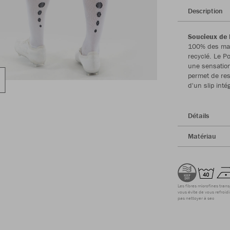
Description
Soucieux de 
100% des maté
recyclé. Le Po
une sensation
permet de res
d'un slip inté
Détails
Matériau
Les fibres microfines tran
vous évite de vous refroidi
pas nettoyer à sec