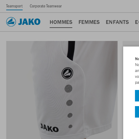
Teamsport
Corporate Teamwear
HOMMES
FEMMES
ENFANTS
E
No
No
am
vo
pa