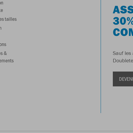
on
ASS
te
30%
s tailles
n
CO
ons
es &
Sauf les 
gements
Doublete
DEVEN