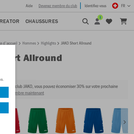
Aide
Devenez membre du club
Identifiez-vous
FR
1
CREATOR
CHAUSSURES
e d'accueil
Hommes
Highlights
JAKO Short Allround
Short Allround
:
4499
ns.
mbre du club JAKO, vous pouvez économiser 30% sur votre prochaine
venir membre maintenant