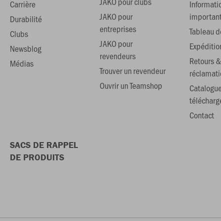
JAKO pour clubs
Carrière
Informati
JAKO pour
importan
Durabilité
entreprises
Tableau de
Clubs
JAKO pour
Expéditio
Newsblog
revendeurs
Retours &
Médias
Trouver un revendeur
réclamati
Ouvrir un Teamshop
Catalogu
téléchar
Contact
SACS DE RAPPEL
DE PRODUITS