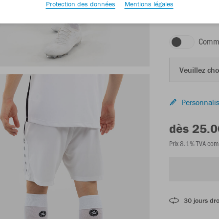
Protection des données
Mentions légales
blanc
Comma
Veuillez choi
Personnalis
dès 25.
Prix 8.1% TVA com
30 jours dro