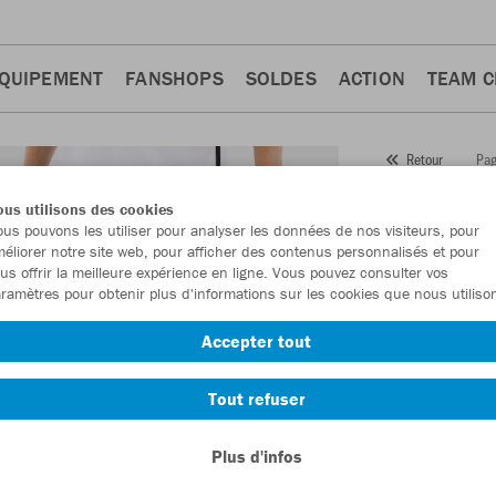
QUIPEMENT
FANSHOPS
SOLDES
ACTION
TEAM 
Pag
Retour
JAKO
us utilisons des cookies
us pouvons les utiliser pour analyser les données de nos visiteurs, pour
Numéro d’article
éliorer notre site web, pour afficher des contenus personnalisés et pour
us offrir la meilleure expérience en ligne. Vous pouvez consulter vos
ramètres pour obtenir plus d'informations sur les cookies que nous utiliso
En tant que me
Accepter tout
commande.
De
Tout refuser
Plus d'infos