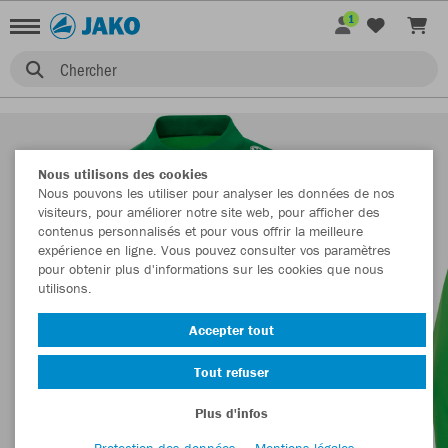
1
Chercher
Nous utilisons des cookies
Nous pouvons les utiliser pour analyser les données de nos
visiteurs, pour améliorer notre site web, pour afficher des
contenus personnalisés et pour vous offrir la meilleure
expérience en ligne. Vous pouvez consulter vos paramètres
pour obtenir plus d'informations sur les cookies que nous
utilisons.
Accepter tout
Tout refuser
Plus d'infos
Protection des données
Mentions légales