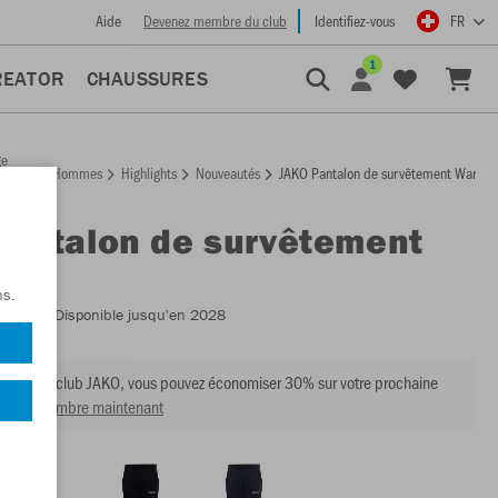
Aide
Devenez membre du club
Identifiez-vous
FR
1
REATOR
CHAUSSURES
ge
Hommes
Highlights
Nouveautés
JAKO Pantalon de survêtement Wardro
ccueil
Pantalon de survêtement
obe
ns.
:
6561
- Disponible jusqu'en 2028
mbre du club JAKO, vous pouvez économiser 30% sur votre prochaine
venir membre maintenant