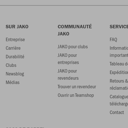
SUR JAKO
COMMUNAUTÉ
SERVIC
JAKO
Entreprise
FAQ
JAKO pour clubs
Carrière
Informati
JAKO pour
importan
Durabilité
entreprises
Tableau de
Clubs
JAKO pour
Expéditio
Newsblog
revendeurs
Retours &
Médias
Trouver un revendeur
réclamati
Ouvrir un Teamshop
Catalogu
téléchar
Contact