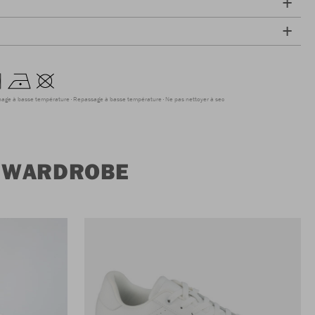
hage à basse température
Repassage à basse température
Ne pas nettoyer à sec
T WARDROBE