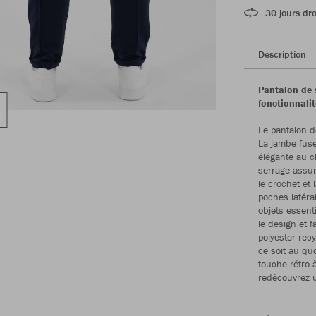
30 jours dro
Description
Pantalon de 
fonctionnali
Le pantalon d
La jambe fuse
élégante au c
serrage assur
le crochet et 
poches latéral
objets essent
le design et f
polyester recy
ce soit au quo
touche rétro 
redécouvrez un