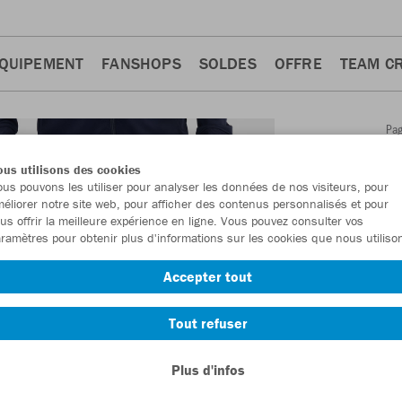
QUIPEMENT
FANSHOPS
SOLDES
OFFRE
TEAM C
Pa
Retour
d'a
us utilisons des cookies
JAKO
us pouvons les utiliser pour analyser les données de nos visiteurs, pour
éliorer notre site web, pour afficher des contenus personnalisés et pour
Wardr
us offrir la meilleure expérience en ligne. Vous pouvez consulter vos
ramètres pour obtenir plus d'informations sur les cookies que nous utiliso
Numéro d’article
Accepter tout
En tant que me
Tout refuser
commande.
De
Plus d'infos