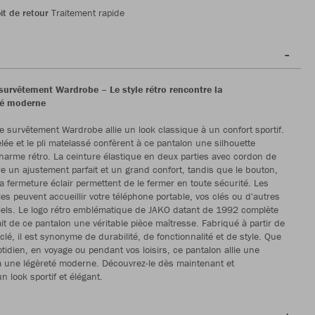
it de retour
Traitement rapide
survêtement Wardrobe – Le style rétro rencontre la
té moderne
e survêtement Wardrobe allie un look classique à un confort sportif.
lée et le pli matelassé confèrent à ce pantalon une silhouette
harme rétro. La ceinture élastique en deux parties avec cordon de
e un ajustement parfait et un grand confort, tandis que le bouton,
la fermeture éclair permettent de le fermer en toute sécurité. Les
es peuvent accueillir votre téléphone portable, vos clés ou d'autres
iels. Le logo rétro emblématique de JAKO datant de 1992 complète
ait de ce pantalon une véritable pièce maîtresse. Fabriqué à partir de
clé, il est synonyme de durabilité, de fonctionnalité et de style. Que
tidien, en voyage ou pendant vos loisirs, ce pantalon allie une
à une légèreté moderne. Découvrez-le dès maintenant et
 look sportif et élégant.