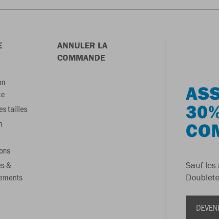
E
ANNULER LA
COMMANDE
on
ASS
te
30%
s tailles
n
CO
ons
es &
Sauf les 
gements
Doublete
DEVEN