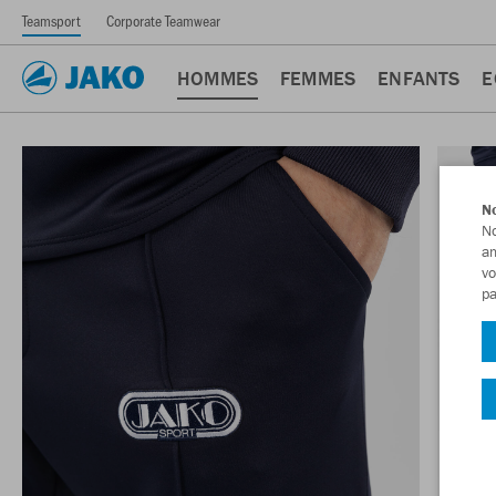
Teamsport
Corporate Teamwear
HOMMES
FEMMES
ENFANTS
E
No
No
am
vo
pa