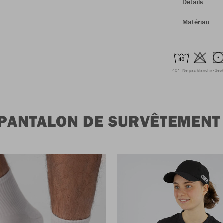
Détails
Matériau
40°
Ne pas blanchir
Séc
 PANTALON DE SURVÊTEMEN