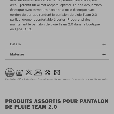
avec un revêtement PU. La haute perméabilité à la vapeur
d'eau garantit un climat corporel optimal. Le bas des jambes
élastique avec fermeture éclair et la taille élastique avec
cordon de serrage rendent le pantalon de pluie Team 2.0
particulièrement confortable à porter. Procure-toi dès
maintenant le pantalon de pluie Team 2.0 dans la boutique
en ligne JAKO.
Détails
Matériau
Stop Water
30° entretien facile
Ne pas blanchir
Ne pas repasser
Ne pas nettoyer à sec
Ne pas sécher
PRODUITS ASSORTIS POUR PANTALON
DE PLUIE TEAM 2.0