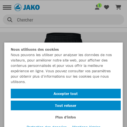
1
Chercher
Nous utilisons des cookies
Nous pouvons les utiliser pour analyser les données de nos
visiteurs, pour améliorer notre site web, pour afficher des
contenus personnalisés et pour vous offrir la meilleure
expérience en ligne. Vous pouvez consulter vos paramètres
pour obtenir plus d'informations sur les cookies que nous
utilisons.
Accepter tout
Tout refuser
Plus d'infos
Protection des données
Mentions légales