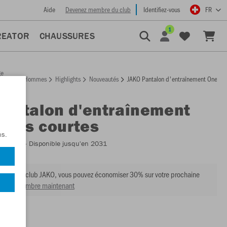
Aide
Devenez membre du club
Identifiez-vous
FR
1
REATOR
CHAUSSURES
ge
Hommes
Highlights
Nouveautés
JAKO Pantalon d'entraînement One tail
ccueil
Pantalon d'entraînement
illes courtes
ns.
:
8400S
- Disponible jusqu'en 2031
mbre du club JAKO, vous pouvez économiser 30% sur votre prochaine
venir membre maintenant