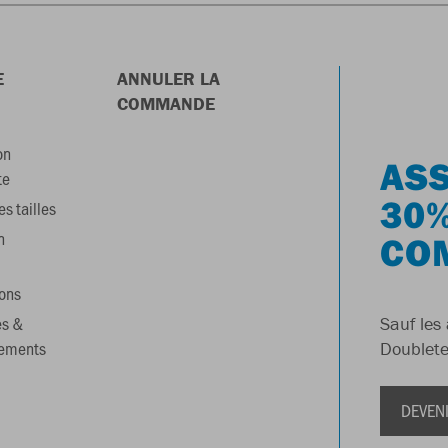
E
ANNULER LA
COMMANDE
on
ASS
te
30%
s tailles
n
CO
ons
es &
Sauf les 
gements
Doublete
DEVEN