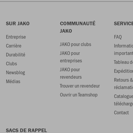
SUR JAKO
COMMUNAUTÉ
SERVIC
JAKO
Entreprise
FAQ
JAKO pour clubs
Carrière
Informati
JAKO pour
importan
Durabilité
entreprises
Tableau de
Clubs
JAKO pour
Expéditio
Newsblog
revendeurs
Retours &
Médias
Trouver un revendeur
réclamati
Ouvrir un Teamshop
Catalogu
téléchar
Contact
SACS DE RAPPEL