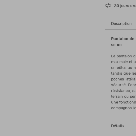
30 jours dro
Description
Pantalon de t
en un
Le pantalon d
maximale et u
en côtes au n
tandis que les
poches latéra
sécurité. Fab
résistance, sa
terrain ou pen
une fonctionn
compagnon idé
Détails