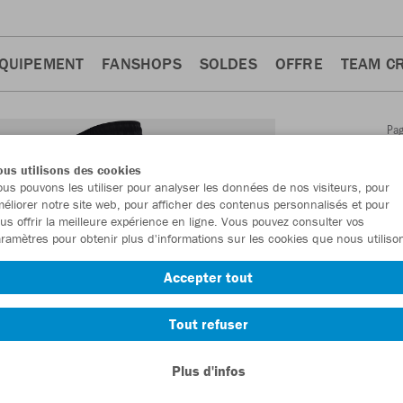
QUIPEMENT
FANSHOPS
SOLDES
OFFRE
TEAM C
Pa
Retour
d'a
us utilisons des cookies
JAKO
us pouvons les utiliser pour analyser les données de nos visiteurs, pour
éliorer notre site web, pour afficher des contenus personnalisés et pour
One ta
us offrir la meilleure expérience en ligne. Vous pouvez consulter vos
ramètres pour obtenir plus d'informations sur les cookies que nous utiliso
Numéro d’article
Accepter tout
En tant que me
Tout refuser
commande.
De
Plus d'infos