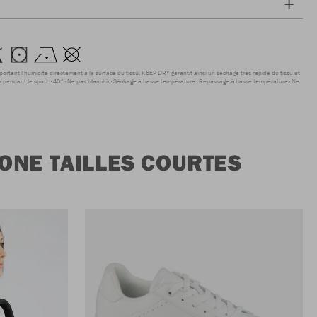
sportent l'humidité directement à la surface du tissu. KEEP DRY garantit ainsi un séchage très rapide du tissu et
r pendant le sport.
40°
Ne pas blanchir
Séchage à basse température
Repassage à basse température
Ne
ONE TAILLES COURTES