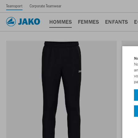
Teamsport
Corporate Teamwear
HOMMES
FEMMES
ENFANTS
E
No
No
am
vo
pa