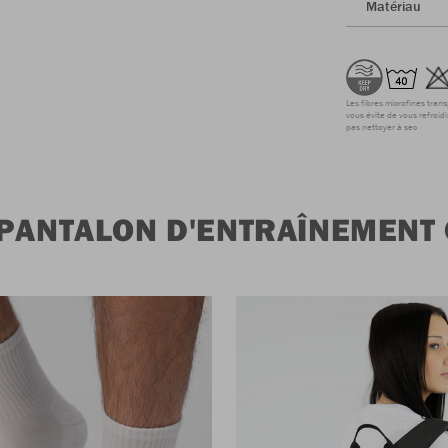
Matériau
Les fibres microfines tran
vous évite de vous refroidi
pas nettoyer à sec
PANTALON D'ENTRAÎNEMENT 