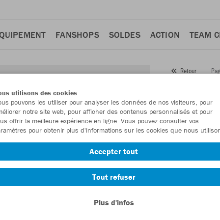
QUIPEMENT
FANSHOPS
SOLDES
ACTION
TEAM 
Pag
Retour
JAKO
us utilisons des cookies
us pouvons les utiliser pour analyser les données de nos visiteurs, pour
Numéro d’article
éliorer notre site web, pour afficher des contenus personnalisés et pour
us offrir la meilleure expérience en ligne. Vous pouvez consulter vos
ramètres pour obtenir plus d'informations sur les cookies que nous utiliso
En tant que me
Accepter tout
commande.
De
Tout refuser
Plus d'infos