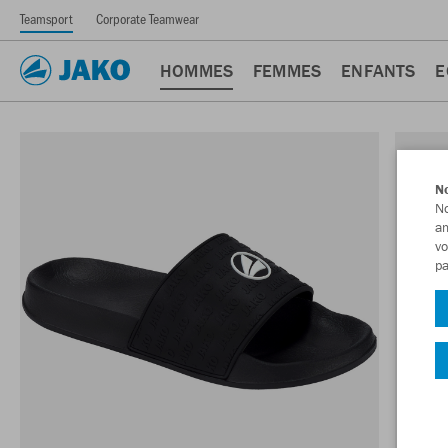
Teamsport
Corporate Teamwear
HOMMES
FEMMES
ENFANTS
E
No
No
am
vo
pa