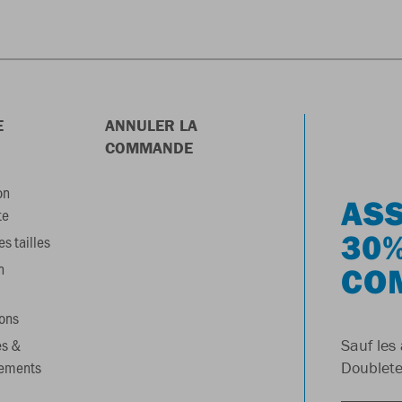
E
ANNULER LA
COMMANDE
on
ASS
te
30%
s tailles
n
CO
ons
es &
Sauf les 
gements
Doublete