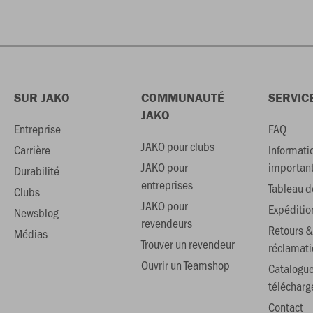
SUR JAKO
COMMUNAUTÉ
SERVIC
JAKO
Entreprise
FAQ
JAKO pour clubs
Carrière
Informati
JAKO pour
importan
Durabilité
entreprises
Tableau de
Clubs
JAKO pour
Expéditio
Newsblog
revendeurs
Retours &
Médias
Trouver un revendeur
réclamati
Ouvrir un Teamshop
Catalogu
téléchar
Contact