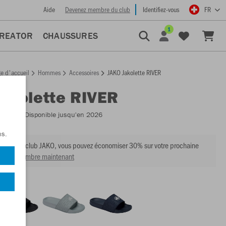
Aide
Devenez membre du club
Identifiez-vous
FR
1
CREATOR
CHAUSSURES
e d'accueil
Hommes
Accessoires
JAKO Jakolette RIVER
Jakolette RIVER
:
5702
- Disponible jusqu'en 2026
ns.
mbre du club JAKO, vous pouvez économiser 30% sur votre prochaine
venir membre maintenant