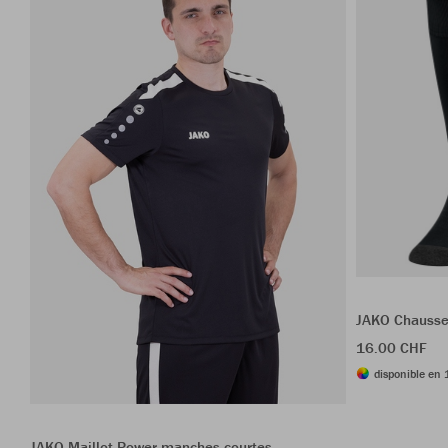
JAKO Chausset
16.00 CHF
disponible en 
JAKO Maillot Power manches courtes