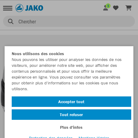
1
Chercher
Nous utilisons des cookies
Nous pouvons les utiliser pour analyser les données de nos
visiteurs, pour améliorer notre site web, pour afficher des
contenus personnalisés et pour vous offrir la meilleure
expérience en ligne. Vous pouvez consulter vos paramètres
pour obtenir plus d'informations sur les cookies que nous
utilisons.
Accepter tout
Tout refuser
Plus d'infos
Protection des données
Mentions légales