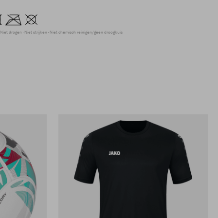
Niet drogen
Niet strijken
Niet chemisch reinigen/geen droogkuis