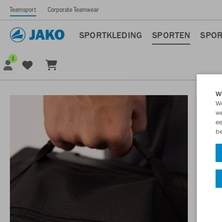
Teamsport
Corporate Teamwear
SPORTKLEDING
SPORTEN
SPOR
1
Wi
We
we
ee
be