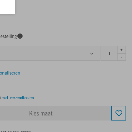
estelling
+
-
sonaliseren
TW
excl. verzendkosten
Kies maat
echt op teruggave