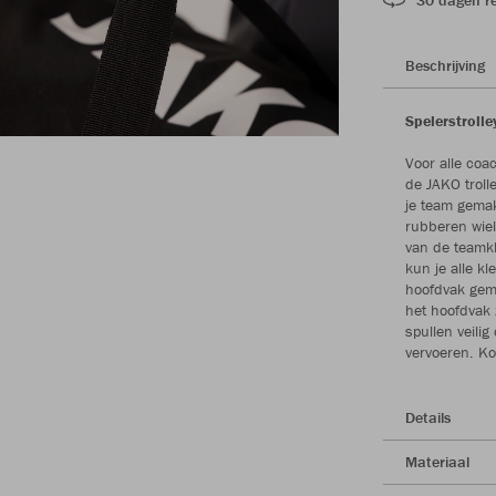
Beschrijving
Spelerstroll
Voor alle coa
de JAKO troll
je team gemak
rubberen wie
van de teamkl
kun je alle k
hoofdvak gema
het hoofdvak z
spullen veili
vervoeren. Ko
Details
Materiaal