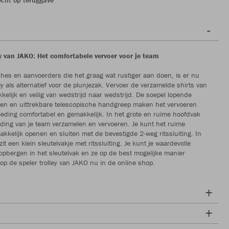
ey van JAKO: Het comfortabele vervoer voor je team
ches en aanvoerders die het graag wat rustiger aan doen, is er nu
ey als alternatief voor de plunjezak. Vervoer de verzamelde shirts van
kelijk en veilig van wedstrijd naar wedstrijd. De soepel lopende
len en uittrekbare telescopische handgreep maken het vervoeren
eding comfortabel en gemakkelijk. In het grote en ruime hoofdvak
leding van je team verzamelen en vervoeren. Je kunt het ruime
kkelijk openen en sluiten met de bevestigde 2-weg ritssluiting. In
it een klein sleutelvakje met ritssluiting. Je kunt je waardevolle
g opbergen in het sleutelvak en ze op de best mogelijke manier
op de speler trolley van JAKO nu in de online shop.