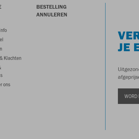
E
BESTELLING
ANNULEREN
info
VER
el
JE 
n
& Klachten
&
Uitgezon
s
afgeprijs
r ons
WORD 