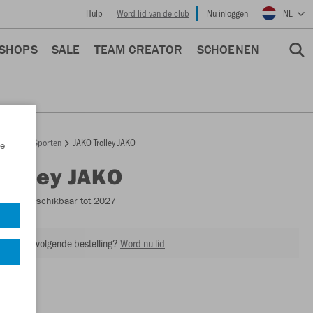
Hulp
Word lid van de club
Nu inloggen
NL
 SHOPS
SALE
TEAM CREATOR
SCHOENEN
epage
Sporten
JAKO Trolley JAKO
e
Trolley JAKO
2088
- Beschikbaar tot 2027
ing op je volgende bestelling?
Word nu lid