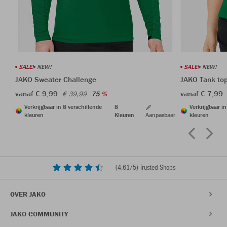
SALE!
NEW!
SALE!
NEW!
JAKO Sweater Challenge
JAKO Tank to
vanaf € 9,99
vanaf € 7,99
€ 39,99
75 %
Verkrijgbaar in 8 verschillende
8
Verkrijgbaar i
kleuren
Kleuren
Aanpasbaar
kleuren
(
4,61
/5) Trusted Shops
OVER JAKO
JAKO COMMUNITY