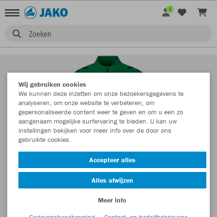
1
Zoeken
Wij gebruiken cookies
We kunnen deze inzetten om onze bezoekersgegevens te
analyseren, om onze website te verbeteren, om
gepersonaliseerde content weer te geven en om u een zo
aangenaam mogelijke surfervaring te bieden. U kan uw
instellingen bekijken voor meer info over de door ons
gebruikte cookies.
Accepteer alles
Alles afwijzen
Meer info
Gegevensbescherming
Contact- en bedrijfsgegevens