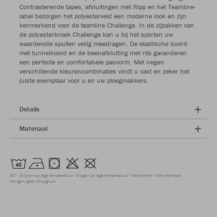
Contrasterende tapes, afsluitingen met Ripp en het Teamline-
label bezorgen het polyestervest een moderne look en zijn
kenmerkend voor de teamline Challenge. In de zijzakken van
de polyesterbroek Challenge kan u bij het sporten uw
waardevolle spullen veilig meedragen. De elastische boord
met tunnelkoord en de beenafsluiting met rits garanderen
een perfecte en comfortabele pasvorm. Met negen
verschillende kleurencombinaties vindt u vast en zeker het
juiste exemplaar voor u en uw ploegmakkers.
Details
Materiaal
40°
Strijken op lage temperatuur
Drogen op lage temperatuur
Niet bleken
Niet chemisch
reinigen/geen droogkuis