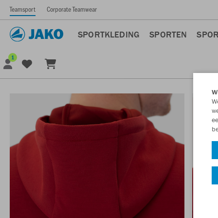
Teamsport
Corporate Teamwear
SPORTKLEDING
SPORTEN
SPOR
1
Wi
We
we
ee
be