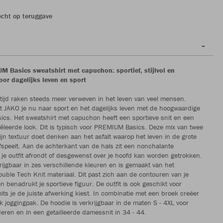
echt op teruggave
 Basics sweatshirt met capuchon: sportief, stijlvol en
oor dagelijks leven en sport
e tijd raken steeds meer verweven in het leven van veel mensen.
 JAKO je nu naar sport en het dagelijks leven met de hoogwaardige
s. Het sweatshirt met capuchon heeft een sportieve snit en een
eerde look. Dit is typisch voor PREMIUM Basics. Deze mix van twee
ijn textuur doet denken aan het asfalt waarop het leven in de grote
fspeelt. Aan de achterkant van de hals zit een nonchalante
je outfit afrondt of desgewenst over je hoofd kan worden getrokken.
krijgbaar in zes verschillende kleuren en is gemaakt van het
ouble Tech Knit materiaal. Dit past zich aan de contouren van je
n benadrukt je sportieve figuur. De outfit is ook geschikt voor
mits je de juiste afwerking kiest. In combinatie met een broek creëer
ek joggingpak. De hoodie is verkrijgbaar in de maten S - 4XL voor
eren en in een getailleerde damessnit in 34 - 44.