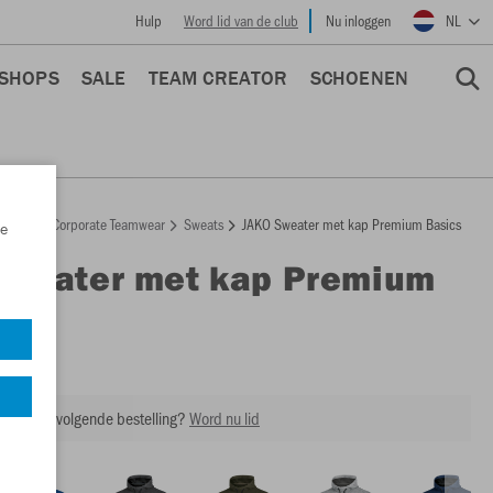
Hulp
Word lid van de club
Nu inloggen
NL
 SHOPS
SALE
TEAM CREATOR
SCHOENEN
epage
Corporate Teamwear
Sweats
JAKO Sweater met kap Premium Basics
e
Sweater met kap Premium
s
6729
ing op je volgende bestelling?
Word nu lid