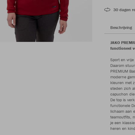
30 dagen r
Beschrijving
JAKO PREMIUM
functioneel v
Sport en vrij
Daarom stuurt
PREMIUM Basic
moderne gemêl
kleuren met z
steden zich a
capuchon die 
De top is ver
functionele D
lichaam aan e
teamoutfits, 
je een klassi
heren en kind