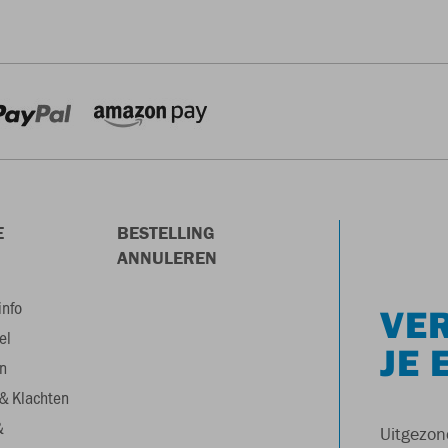
E
BESTELLING
ANNULEREN
info
VER
el
JE 
n
& Klachten
&
Uitgezon