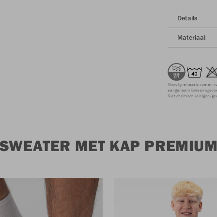
Details
Materiaal
Microfijne vezels voeren v
aangenaam lichaamsgevoel
Niet chemisch reinigen/ge
 SWEATER MET KAP PREMIUM