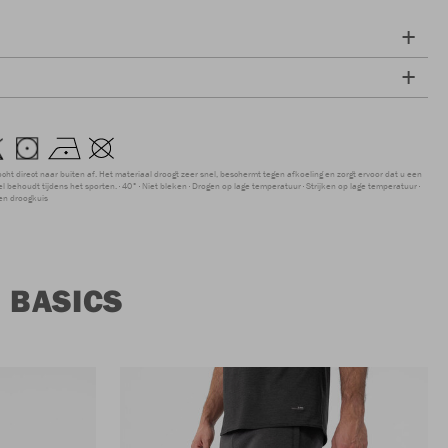
ocht direct naar buiten af. Het materiaal droogt zeer snel, beschermt tegen afkoeling en zorgt ervoor dat u een
 behoudt tijdens het sporten.
40°
Niet bleken
Drogen op lage temperatuur
Strijken op lage temperatuur
en droogkuis
 BASICS