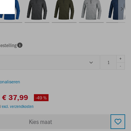
estelling
+
-
sonaliseren
€ 37,99
-49 %
TW
excl. verzendkosten
Kies maat