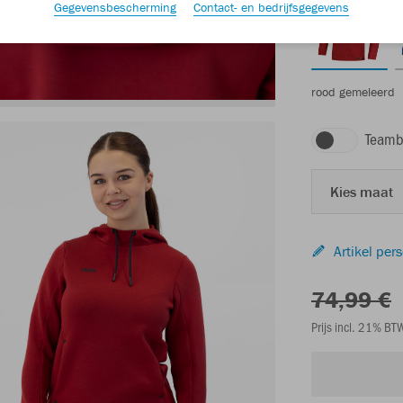
Gegevensbescherming
Contact- en bedrijfsgegevens
rood gemeleerd
Teamb
Kies maat
Artikel per
74,99 €
Prijs incl. 21% B