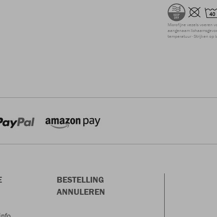
Microfijne vezels voeren v
aangenaam lichaamsgevoel
temperatuur
Strijken op 
E
BESTELLING
ANNULEREN
info