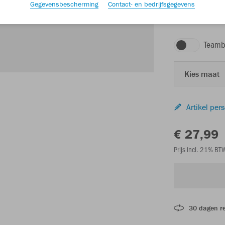
Gegevensbescherming
Contact- en bedrijfsgegevens
Teamb
Kies maat
Artikel per
€ 27,99
Prijs incl. 21% B
30 dagen r