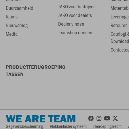
JAKO voor bedrijven
Duurzaamheid
Matentab
JAKO voor dealers
Teams
Leveringe
Dealer vinden
Nieuwsblog
Retouren 
Teamshop openen
Media
Catalogi 
Download
Contactee
PRODUCTTERUGROEPING
TASSEN
WE ARE TEAM
Gegevensbescherming
Klokkenluider systeem
Herroepingsrecht