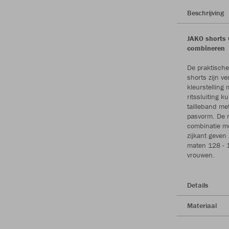
Beschrijving
JAKO shorts 
combineren
De praktisch
shorts zijn v
kleurstelling
ritssluiting 
tailleband met
pasvorm. De r
combinatie me
zijkant geven
maten 128 - 
vrouwen.
Details
Materiaal