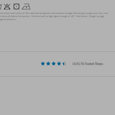
ocht direct naar buiten af. Het materiaal droogt zeer snel, beschermt tegen afkoeling en zorgt ervoor dat u een
 behoudt tijdens het sporten.
Niet chemisch reinigen/geen droogkuis
40°
Niet bleken
Drogen op lage
lage temperatuur
(
4,61
/5) Trusted Shops