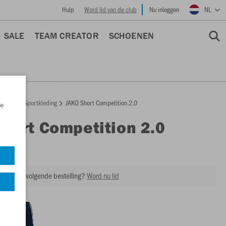
Hulp
Word lid van de club
Nu inloggen
NL
SALE
TEAM CREATOR
SCHOENEN
epage
Sportkleding
JAKO Short Competition 2.0
e
Short Competition 2.0
6218
ing op je volgende bestelling?
Word nu lid