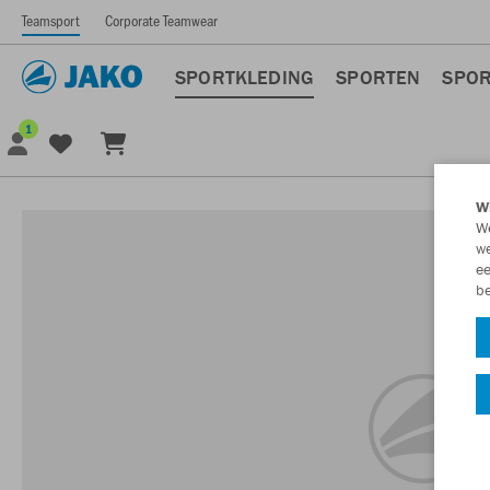
Teamsport
Corporate Teamwear
SPORTKLEDING
SPORTEN
SPOR
1
Wi
We
we
ee
be