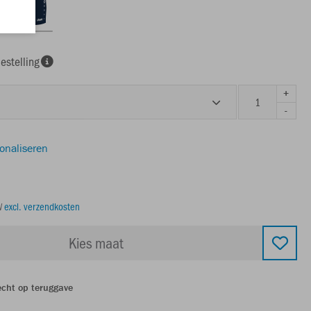
estelling
+
-
sonaliseren
TW
excl. verzendkosten
Kies maat
echt op teruggave