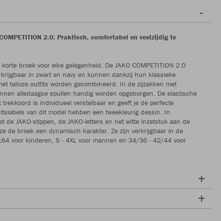
COMPETITION 2.0: Praktisch, comfortabel en veelzijdig te
e korte broek voor elke gelegenheid. De JAKO COMPETITION 2.0
erkrijgbaar in zwart en navy en kunnen dankzij hun klassieke
 met talloze outfits worden gecombineerd. In de zijzakken met
kunnen alledaagse spullen handig worden opgeborgen. De elastische
 trekkoord is individueel verstelbaar en geeft je de perfecte
itslabels van dit model hebben een tweekleurig dessin. In
t de JAKO-stippen, de JAKO-letters en het witte inzetstuk aan de
 ze de broek een dynamisch karakter. Ze zijn verkrijgbaar in de
164 voor kinderen, S - 4XL voor mannen en 34/36 - 42/44 voor