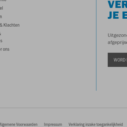
VER
el
JE 
n
& Klachten
&
Uitgezon
s
afgeprijs
r ons
WORD 
Algemene Voorwaarden
Impressum
Verklaring inzake toegankelijkheid