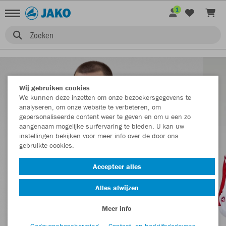
1
Zoeken
Wij gebruiken cookies
We kunnen deze inzetten om onze bezoekersgegevens te
analyseren, om onze website te verbeteren, om
gepersonaliseerde content weer te geven en om u een zo
aangenaam mogelijke surfervaring te bieden. U kan uw
instellingen bekijken voor meer info over de door ons
gebruikte cookies.
Accepteer alles
Alles afwijzen
Meer info
Gegevensbescherming
Contact- en bedrijfsgegevens