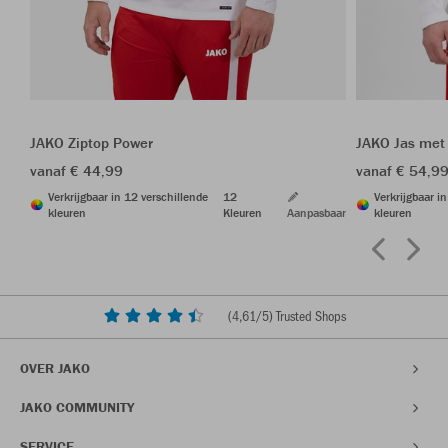
JAKO Ziptop Power
JAKO Jas met
vanaf € 44,99
vanaf € 54,9
Verkrijgbaar in 12 verschillende
12
Verkrijgbaar i
kleuren
Kleuren
Aanpasbaar
kleuren
(
4,61
/5) Trusted Shops
OVER JAKO
JAKO COMMUNITY
SERVICE