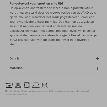
Polyestervest voor sport en vrije tijd
De opvallende contrasterende inzet in honingraatstructuur
wordt nog versterkt door de nieuwe positie van de JAKO-dots
op de mouwen, waardoor het JAKO polyestervest Power een
zeer dynamische uitstraling krijgt. De ritsen op de zijzakken
en in het midden van het vest contrasteren met de
basiskleur en maken het geheel nog sportiever. Wil je ook al
sportend de nieuwste modetrends volgen? Bestel dan snel je
JAKO polyestervest van de teamline Power in je favoriete
kleur.
Details
Materiaal
40°
Niet bleken
Drogen op lage temperatuur
Strijken op lage temperatuur
Niet chemisch
reinigen/geen droogkuis